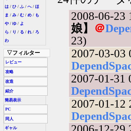
は
/
ひ
/
ふ
/
へ
/
ほ
2008-06-23 
ま
/
み
/
む
/
め
/
も
や
/
ゆ
/
よ
娘】
＠
Depe
ら
/
り
/
る
/
れ
/
ろ
23)
わ
2007-03-03 
▽フィルター
DependSpa
レビュー
攻略
2007-01-31 
改造
DependSpa
紹介
2007-01-12 
簡易表示
PC
DependSpa
同人
2006-12-29 
ギャル