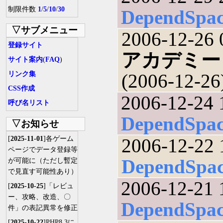
制限件数
1
/
5
/
10
/
30
DependSpa
▽サブメニュー
2006-12-26 
登録サイト
アカデミー
サイト案内
(
FAQ
)
リンク集
(2006-12-26
CSS作成
2006-12-24 
呼び名リスト
DependSpa
▽お知らせ
[
2025-11-01
]各ゲーム
2006-12-22 
ページでデータ登録等
DependSpa
が可能に（ただし暫定
で見直す可能性あり）
2006-12-21 
[
2025-10-25
]「レビュ
ー、攻略、改造、〇
DependSpa
件」の表記異常を修正
[
2025-10-22
]PHP8.3に