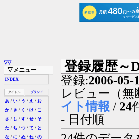
登録履歴～Dep
▽▽
▽メニュー
登録:
2006-05-
INDEX
レビュー（無断
タイトル
ブランド
あ
/
い
/
う
/
え
/
お
イト情報
/
24
か
/
き
/
く
/
け
/
こ
- 日付順
さ
/
し
/
す
/
せ
/
そ
た
/
ち
/
つ
/
て
/
と
24件のデー
な
/
に
/
ぬ
/
ね
/
の