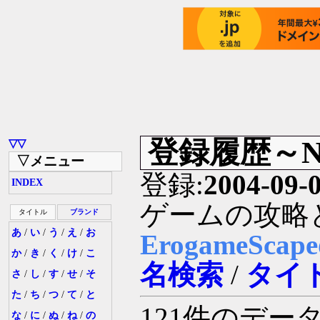
登録履歴～N
▽▽
▽メニュー
登録:
2004-09-
INDEX
ゲームの攻略
タイトル
ブランド
あ
/
い
/
う
/
え
/
お
ErogameSc
か
/
き
/
く
/
け
/
こ
名検索
/
タイ
さ
/
し
/
す
/
せ
/
そ
た
/
ち
/
つ
/
て
/
と
121件のデ
な
/
に
/
ぬ
/
ね
/
の