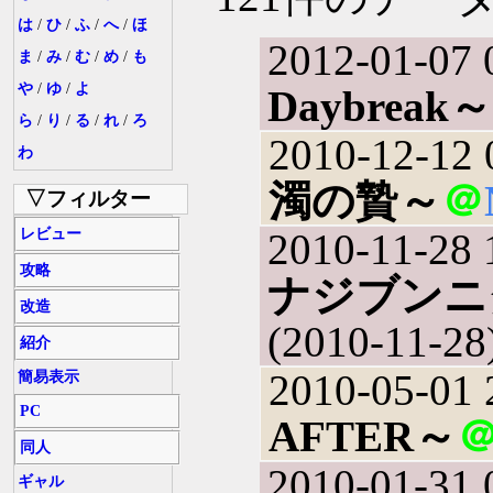
は
/
ひ
/
ふ
/
へ
/
ほ
2012-01-07 
ま
/
み
/
む
/
め
/
も
や
/
ゆ
/
よ
Daybreak～
ら
/
り
/
る
/
れ
/
ろ
2010-12-12 
わ
濁の贄～
＠
▽フィルター
レビュー
2010-11-28 
攻略
ナジブンニ
改造
(2010-11-28
紹介
2010-05-01 
簡易表示
PC
AFTER～
同人
2010-01-31 
ギャル