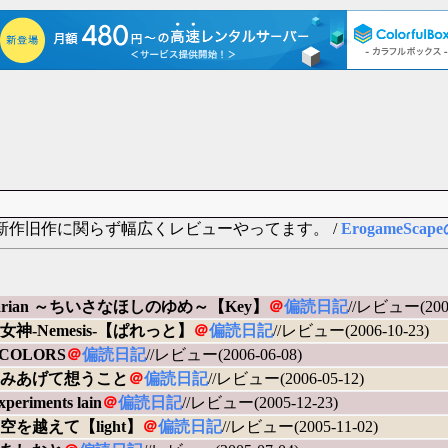
 新作旧作に関らず幅広くレビューやってます。 /
ErogameSc
etarian ～ちいさなほしのゆめ～【Key】
＠
偏読日記
//レビュー(2007
女神-Nemesis-【ぱれっと】
＠
偏読日記
//レビュー(2006-10-23)
 COLORS
＠
偏読日記
//レビュー(2006-06-08)
みあげて想うこと
＠
偏読日記
//レビュー(2006-05-12)
experiments lain
＠
偏読日記
//レビュー(2005-12-23)
空を越えて【light】
＠
偏読日記
//レビュー(2005-11-02)