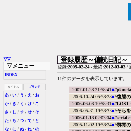
登録履歴～偏読日記～
▽▽
▽メニュー
登録:
2005-02-24
- 最終:
2012-03-03
/
INDEX
11件のデータを表示しています。
タイトル
ブランド
2007-01-28 21:58:41
■
//
plan
あ
/
い
/
う
/
え
/
お
2006-10-24 05:58:28
■
//
復讐の
2006-06-08 19:58:31
■
//
LOST
か
/
き
/
く
/
け
/
こ
2006-05-31 19:58:33
■
//
そらを
さ
/
し
/
す
/
せ
/
そ
2006-01-18 02:03:04
■
//
serial 
た
/
ち
/
つ
/
て
/
と
2005-11-02 19:58:24
■
//
群青の
な
/
に
/
ぬ
/
ね
/
の