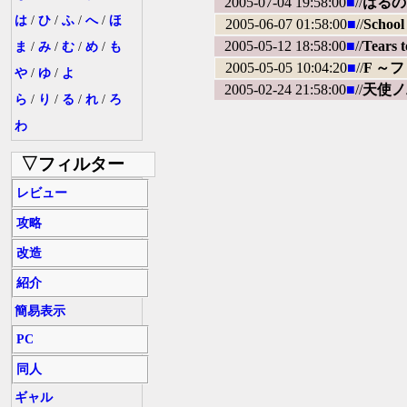
2005-07-04 19:58:00
■
//
はるの
は
/
ひ
/
ふ
/
へ
/
ほ
2005-06-07 01:58:00
■
//
Schoo
2005-05-12 18:58:00
■
//
Tears 
ま
/
み
/
む
/
め
/
も
2005-05-05 10:04:20
■
//
F ～
や
/
ゆ
/
よ
2005-02-24 21:58:00
■
//
天使ノ
ら
/
り
/
る
/
れ
/
ろ
わ
▽フィルター
レビュー
攻略
改造
紹介
簡易表示
PC
同人
ギャル