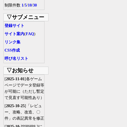
制限件数
1
/
5
/
10
/
30
▽サブメニュー
登録サイト
サイト案内
(
FAQ
)
リンク集
CSS作成
呼び名リスト
▽お知らせ
[
2025-11-01
]各ゲーム
ページでデータ登録等
が可能に（ただし暫定
で見直す可能性あり）
[
2025-10-25
]「レビュ
ー、攻略、改造、〇
件」の表記異常を修正
[
2025-10-22
]PHP8.3に