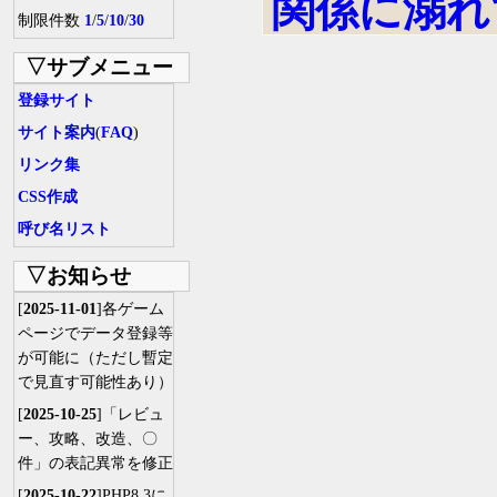
関係に溺れ
制限件数
1
/
5
/
10
/
30
▽サブメニュー
登録サイト
サイト案内
(
FAQ
)
リンク集
CSS作成
呼び名リスト
▽お知らせ
[
2025-11-01
]各ゲーム
ページでデータ登録等
が可能に（ただし暫定
で見直す可能性あり）
[
2025-10-25
]「レビュ
ー、攻略、改造、〇
件」の表記異常を修正
[
2025-10-22
]PHP8.3に