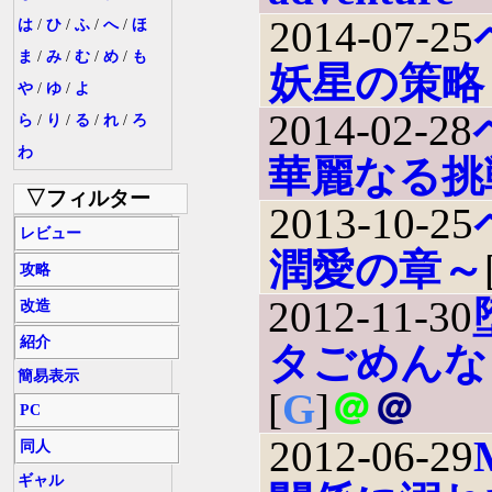
2014-07-25
は
/
ひ
/
ふ
/
へ
/
ほ
ま
/
み
/
む
/
め
/
も
妖星の策略
や
/
ゆ
/
よ
2014-02-28
ら
/
り
/
る
/
れ
/
ろ
わ
華麗なる挑
▽フィルター
2013-10-25
レビュー
潤愛の章～
攻略
2012-11-30
改造
紹介
タごめんな
簡易表示
[
G
]
＠
＠
PC
2012-06-29
同人
ギャル