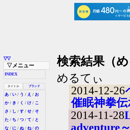
検索結果（め
▽▽
▽メニュー
めるてぃ
INDEX
2014-12-26
タイトル
ブランド
あ
/
い
/
う
/
え
/
お
催眠神拳伝
か
/
き
/
く
/
け
/
こ
2014-11-28
L
さ
/
し
/
す
/
せ
/
そ
た
/
ち
/
つ
/
て
/
と
adventure
な
/
に
/
ぬ
/
ね
/
の