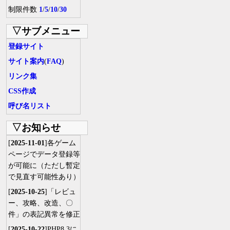
制限件数
1
/
5
/
10
/
30
▽サブメニュー
登録サイト
サイト案内
(
FAQ
)
リンク集
CSS作成
呼び名リスト
▽お知らせ
[
2025-11-01
]各ゲーム
ページでデータ登録等
が可能に（ただし暫定
で見直す可能性あり）
[
2025-10-25
]「レビュ
ー、攻略、改造、〇
件」の表記異常を修正
[
2025-10-22
]PHP8.3に