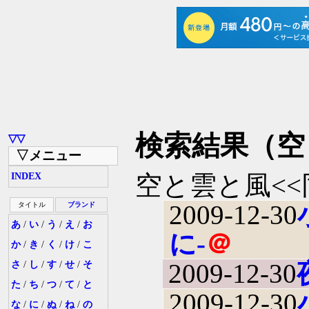
検索結果（空
▽▽
▽メニュー
空と雲と風<<
INDEX
2009-12-30
タイトル
ブランド
あ
/
い
/
う
/
え
/
お
に-
＠
か
/
き
/
く
/
け
/
こ
2009-12-30
さ
/
し
/
す
/
せ
/
そ
た
/
ち
/
つ
/
て
/
と
2009-12-30
な
/
に
/
ぬ
/
ね
/
の