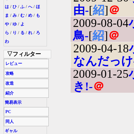
由-
[
紹
]
＠
は
/
ひ
/
ふ
/
へ
/
ほ
ま
/
み
/
む
/
め
/
も
2009-08-04
や
/
ゆ
/
よ
鳥-
[
紹
]
＠
ら
/
り
/
る
/
れ
/
ろ
わ
2009-04-18
▽フィルター
なんだっけ
レビュー
2009-01-25
攻略
き!-
＠
改造
紹介
簡易表示
PC
同人
ギャル