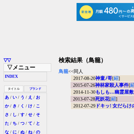
検索結果（鳥籠）
▽▽
▽メニュー
鳥籠
<<同人
INDEX
2017-08-20
神童ﾉ哥
[
紹
]
2015-07-26
神林家殺人事件
[
タイトル
ブランド
2014-11-30
もしも…幽霊屋敷
あ
/
い
/
う
/
え
/
お
2013-07-28
死妖花
[
紹
]
2012-07-29
ドキッ! 女だら
か
/
き
/
く
/
け
/
こ
さ
/
し
/
す
/
せ
/
そ
た
/
ち
/
つ
/
て
/
と
な
/
に
/
ぬ
/
ね
/
の