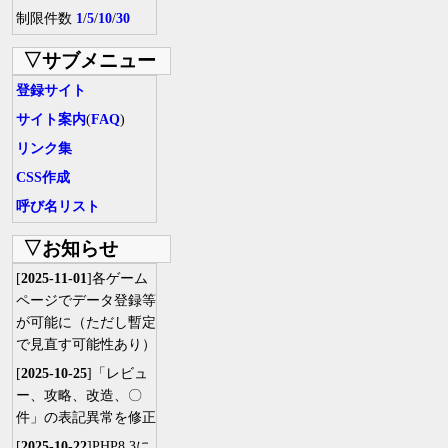
制限件数
1
/
5
/
10
/
30
▽サブメニュー
登録サイト
サイト案内
(
FAQ
)
リンク集
CSS作成
呼び名リスト
▽お知らせ
[
2025-11-01
]各ゲーム
ページでデータ登録等
が可能に（ただし暫定
で見直す可能性あり）
[
2025-10-25
]「レビュ
ー、攻略、改造、〇
件」の表記異常を修正
[
2025-10-22
]PHP8.3に