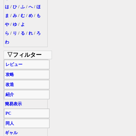
は
/
ひ
/
ふ
/
へ
/
ほ
ま
/
み
/
む
/
め
/
も
や
/
ゆ
/
よ
ら
/
り
/
る
/
れ
/
ろ
わ
▽フィルター
レビュー
攻略
改造
紹介
簡易表示
PC
同人
ギャル