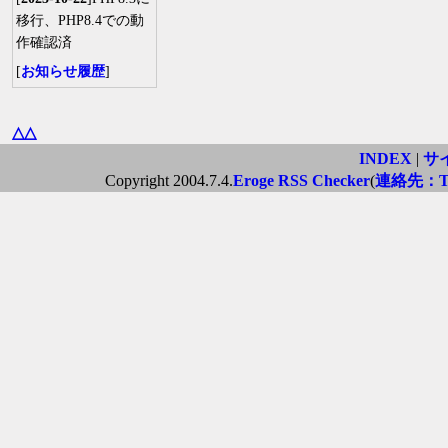
移行、PHP8.4での動
作確認済
[
お知らせ履歴
]
△△
INDEX
|
サ
Copyright 2004.7.4.
Eroge RSS Checker
(
連絡先：Twi