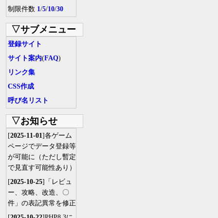
制限件数
1
/
5
/
10
/
30
▽サブメニュー
登録サイト
サイト案内
(
FAQ
)
リンク集
CSS作成
呼び名リスト
▽お知らせ
[
2025-11-01
]各ゲーム
ページでデータ登録等
が可能に（ただし暫定
で見直す可能性あり）
[
2025-10-25
]「レビュ
ー、攻略、改造、〇
件」の表記異常を修正
[
2025-10-22
]PHP8.3に