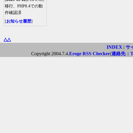
移行、PHP8.4での動
作確認済
[
お知らせ履歴
]
△△
INDEX
|
サ
Copyright 2004.7.4.
Eroge RSS Checker
(
連絡先：Twi