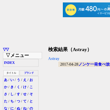
検索結果（Astray）
▽▽
▽メニュー
Astray
INDEX
2017-04-28
ノンケ一発食べ放
タイトル
ブランド
あ
/
い
/
う
/
え
/
お
か
/
き
/
く
/
け
/
こ
さ
/
し
/
す
/
せ
/
そ
た
/
ち
/
つ
/
て
/
と
な
/
に
/
ぬ
/
ね
/
の