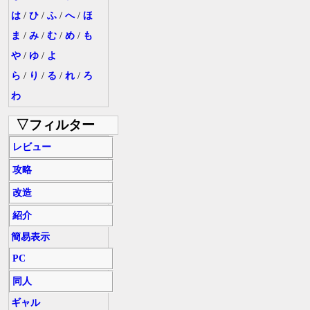
は
/
ひ
/
ふ
/
へ
/
ほ
ま
/
み
/
む
/
め
/
も
や
/
ゆ
/
よ
ら
/
り
/
る
/
れ
/
ろ
わ
▽フィルター
レビュー
攻略
改造
紹介
簡易表示
PC
同人
ギャル