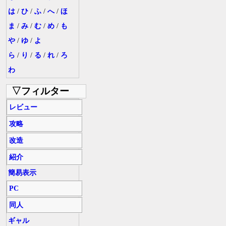
は
/
ひ
/
ふ
/
へ
/
ほ
ま
/
み
/
む
/
め
/
も
や
/
ゆ
/
よ
ら
/
り
/
る
/
れ
/
ろ
わ
▽フィルター
レビュー
攻略
改造
紹介
簡易表示
PC
同人
ギャル