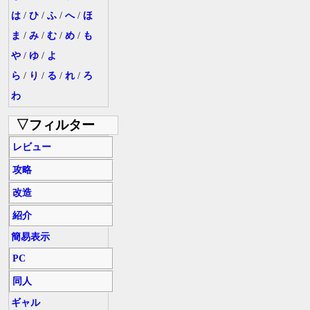
は
/
ひ
/
ふ
/
へ
/
ほ
ま
/
み
/
む
/
め
/
も
や
/
ゆ
/
よ
ら
/
り
/
る
/
れ
/
ろ
わ
▽フィルター
レビュー
攻略
改造
紹介
簡易表示
PC
同人
ギャル