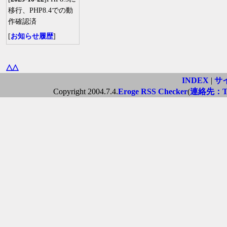
移行、PHP8.4での動
作確認済
[
お知らせ履歴
]
△△
INDEX
|
サ
Copyright 2004.7.4.
Eroge RSS Checker
(
連絡先：Twi