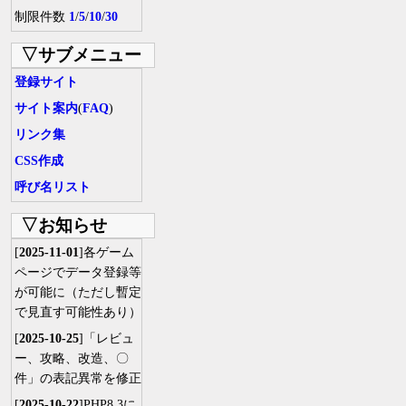
制限件数
1
/
5
/
10
/
30
▽サブメニュー
登録サイト
サイト案内
(
FAQ
)
リンク集
CSS作成
呼び名リスト
▽お知らせ
[
2025-11-01
]各ゲーム
ページでデータ登録等
が可能に（ただし暫定
で見直す可能性あり）
[
2025-10-25
]「レビュ
ー、攻略、改造、〇
件」の表記異常を修正
[
2025-10-22
]PHP8.3に