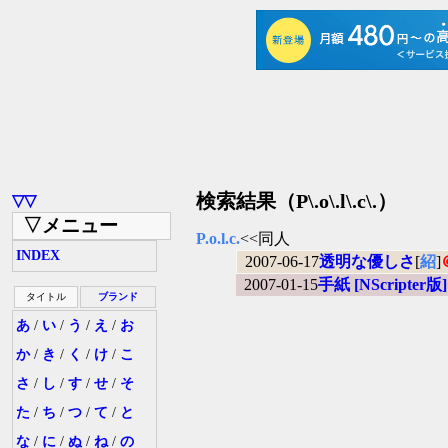
検索結果（P\.o\.l\.c\.）
▽▽
▽メニュー
P.o.l.c.
<<同人
INDEX
2007-06-17
透明な優しさ
[
紹
]
2007-01-15
手紙 [NScripter版]
タイトル
ブランド
あ
/
い
/
う
/
え
/
お
か
/
き
/
く
/
け
/
こ
さ
/
し
/
す
/
せ
/
そ
た
/
ち
/
つ
/
て
/
と
な
/
に
/
ぬ
/
ね
/
の