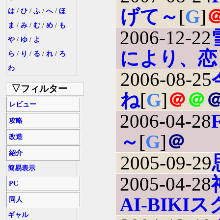
げて～
[
G
]
は
/
ひ
/
ふ
/
へ
/
ほ
ま
/
み
/
む
/
め
/
も
2006-12-22
や
/
ゆ
/
よ
により、恋
ら
/
り
/
る
/
れ
/
ろ
わ
2006-08-25
▽フィルター
ね
[
G
]
＠
＠
レビュー
2006-04-28
F
攻略
～
[
G
]
＠
改造
紹介
2005-09-29
簡易表示
2005-04-28
PC
AI-BIK
同人
ギャル