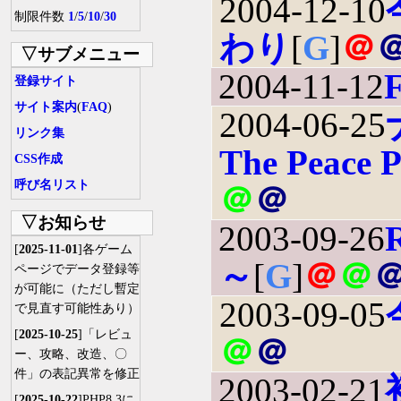
2004-12-10
制限件数
1
/
5
/
10
/
30
わり
[
G
]
＠
▽サブメニュー
2004-11-12
F
登録サイト
サイト案内
(
FAQ
)
2004-06-25
リンク集
The Peace P
CSS作成
呼び名リスト
＠
＠
▽お知らせ
2003-09-26
[
2025-11-01
]各ゲーム
～
[
G
]
＠
＠
ページでデータ登録等
が可能に（ただし暫定
2003-09-05
で見直す可能性あり）
[
2025-10-25
]「レビュ
＠
＠
ー、攻略、改造、〇
件」の表記異常を修正
2003-02-21
[
2025-10-22
]PHP8.3に