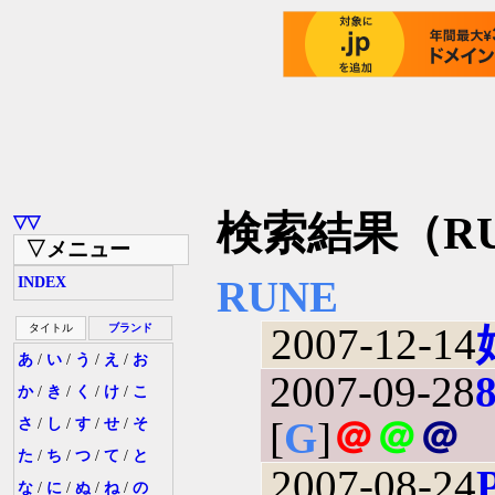
検索結果（R
▽▽
▽メニュー
RUNE
INDEX
2007-12-14
タイトル
ブランド
あ
/
い
/
う
/
え
/
お
2007-09-28
か
/
き
/
く
/
け
/
こ
[
G
]
＠
＠
＠
さ
/
し
/
す
/
せ
/
そ
た
/
ち
/
つ
/
て
/
と
2007-08-24
な
/
に
/
ぬ
/
ね
/
の