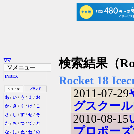
検索結果（Rocke
▽▽
▽メニュー
Rocket 18 Ice
INDEX
2011-07-29
タイトル
ブランド
あ
/
い
/
う
/
え
/
お
グスクール
か
/
き
/
く
/
け
/
こ
2010-08-15
さ
/
し
/
す
/
せ
/
そ
た
/
ち
/
つ
/
て
/
と
プロポーズ
な
/
に
/
ぬ
/
ね
/
の