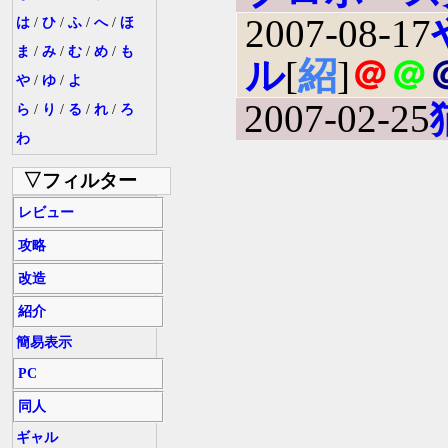
2007-08-17
は
/
ひ
/
ふ
/
へ
/
ほ
ま
/
み
/
む
/
め
/
も
ル
[
紹
]
＠
＠
や
/
ゆ
/
よ
2007-02-25
ら
/
り
/
る
/
れ
/
ろ
わ
▽フィルター
レビュー
攻略
改造
紹介
簡易表示
PC
同人
ギャル