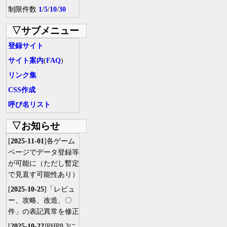
制限件数
1
/
5
/
10
/
30
▽サブメニュー
登録サイト
サイト案内
(
FAQ
)
リンク集
CSS作成
呼び名リスト
▽お知らせ
[
2025-11-01
]各ゲーム
ページでデータ登録等
が可能に（ただし暫定
で見直す可能性あり）
[
2025-10-25
]「レビュ
ー、攻略、改造、〇
件」の表記異常を修正
[
2025-10-22
]PHP8.3に