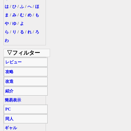
は
/
ひ
/
ふ
/
へ
/
ほ
ま
/
み
/
む
/
め
/
も
や
/
ゆ
/
よ
ら
/
り
/
る
/
れ
/
ろ
わ
▽フィルター
レビュー
攻略
改造
紹介
簡易表示
PC
同人
ギャル