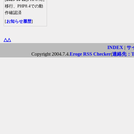
移行、PHP8.4での動
作確認済
[
お知らせ履歴
]
△△
INDEX
|
サ
Copyright 2004.7.4.
Eroge RSS Checker
(
連絡先：Twi