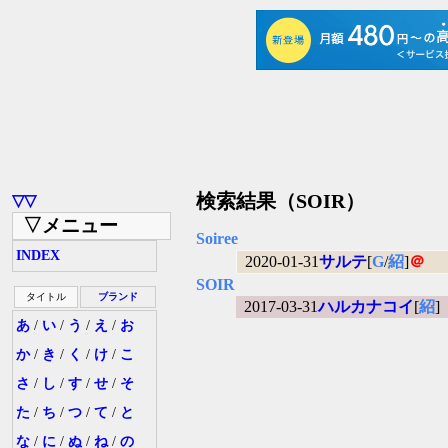
検索結果（SOIR）
▽▽
▽メニュー
Soiree
INDEX
2020-01-31
サルテ
[
G
/
紹
]
＠
SOIR
タイトル
ブランド
2017-03-31
ハルカナコイ
[
紹
]
あ
/
い
/
う
/
え
/
お
か
/
き
/
く
/
け
/
こ
さ
/
し
/
す
/
せ
/
そ
た
/
ち
/
つ
/
て
/
と
な
/
に
/
ぬ
/
ね
/
の