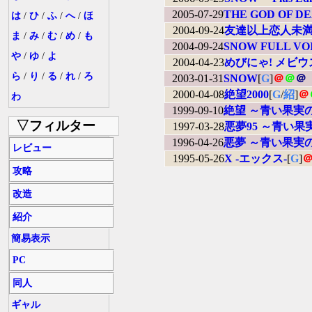
2005-07-29
THE GOD OF D
は
/
ひ
/
ふ
/
へ
/
ほ
2004-09-24
友達以上恋人未
ま
/
み
/
む
/
め
/
も
2004-09-24
SNOW FULL VO
や
/
ゆ
/
よ
2004-04-23
めびにゃ! メビ
ら
/
り
/
る
/
れ
/
ろ
2003-01-31
SNOW
[
G
]
＠
＠
＠
2000-04-08
絶望2000
[
G
/
紹
]
＠
わ
1999-09-10
絶望 ～青い果実
▽フィルター
1997-03-28
悪夢95 ～青い
1996-04-26
悪夢 ～青い果実
レビュー
1995-05-26
X -エックス-
[
G
]
攻略
改造
紹介
簡易表示
PC
同人
ギャル