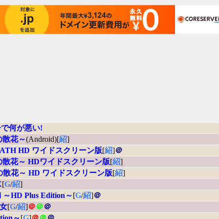
で何が悪い!
の散花～
(Android)[
紹
]
 DEATH HD ワイドスクリーン版
[
紹
]
＠
の散花～ HDワイドスクリーン版
[
紹
]
の散花～ HD ワイドスクリーン版
[
紹
]
X
[
G
/
紹
]
D Plus Edition～
[
G
/
紹
]
＠
少女
[
G
/
紹
]
＠
＠
＠
tion～
[
G
]
＠
＠
＠