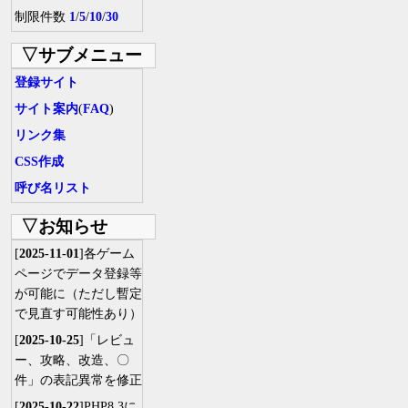
制限件数
1
/
5
/
10
/
30
▽サブメニュー
登録サイト
サイト案内
(
FAQ
)
リンク集
CSS作成
呼び名リスト
▽お知らせ
[
2025-11-01
]各ゲーム
ページでデータ登録等
が可能に（ただし暫定
で見直す可能性あり）
[
2025-10-25
]「レビュ
ー、攻略、改造、〇
件」の表記異常を修正
[
2025-10-22
]PHP8.3に