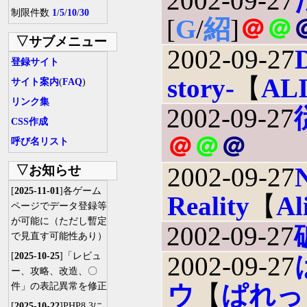
2002-09-27
制限件数
1
/
5
/
10
/
30
[
G
/
紹
]
＠
＠
▽サブメニュー
2002-09-27
登録サイト
story-
【
AL
サイト案内
(
FAQ
)
リンク集
2002-09-27
CSS作成
＠
＠
＠
呼び名リスト
2002-09-27
▽お知らせ
[
2025-11-01
]各ゲーム
Reality
【
Al
ページでデータ登録等
が可能に（ただし暫定
2002-09-27
で見直す可能性あり）
[
2025-10-25
]「レビュ
2002-09-27
ー、攻略、改造、〇
ウ
【
ぱれっ
件」の表記異常を修正
[
2025-10-22
]PHP8.3に