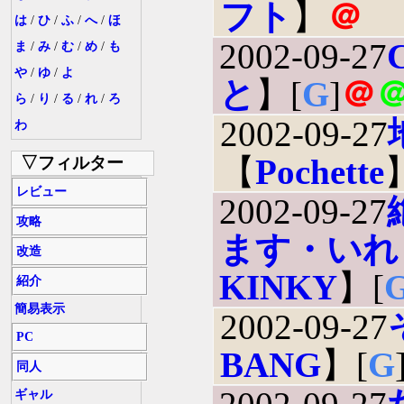
フト
】
＠
は
/
ひ
/
ふ
/
へ
/
ほ
2002-09-27
ま
/
み
/
む
/
め
/
も
や
/
ゆ
/
よ
と
】[
G
]
＠
ら
/
り
/
る
/
れ
/
ろ
2002-09-27
わ
【
Pochette
▽フィルター
レビュー
2002-09-27
攻略
ます・いれ
改造
KINKY
】[
紹介
簡易表示
2002-09-27
PC
BANG
】[
G
同人
ギャル