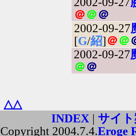
2002-09-27
＠
＠
＠
2002-09-27
[
G
/
紹
]
＠
＠
2002-09-27
＠
＠
△△
INDEX
|
サイト
Copyright 2004.7.4.
Eroge 