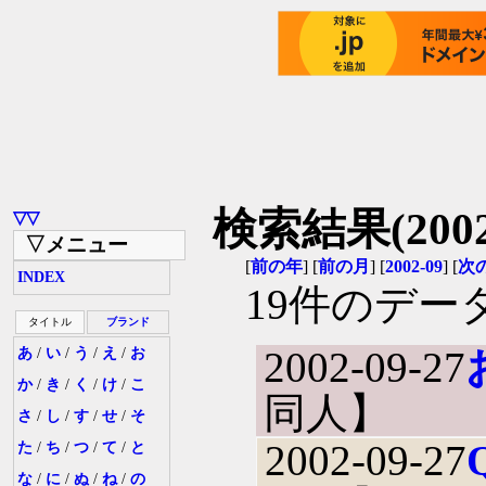
検索結果(2002-
▽▽
▽メニュー
[
前の年
] [
前の月
] [
2002-09
] [
次
INDEX
19件のデー
タイトル
ブランド
2002-09-27
あ
/
い
/
う
/
え
/
お
か
/
き
/
く
/
け
/
こ
同人】
さ
/
し
/
す
/
せ
/
そ
2002-09-27
た
/
ち
/
つ
/
て
/
と
な
/
に
/
ぬ
/
ね
/
の