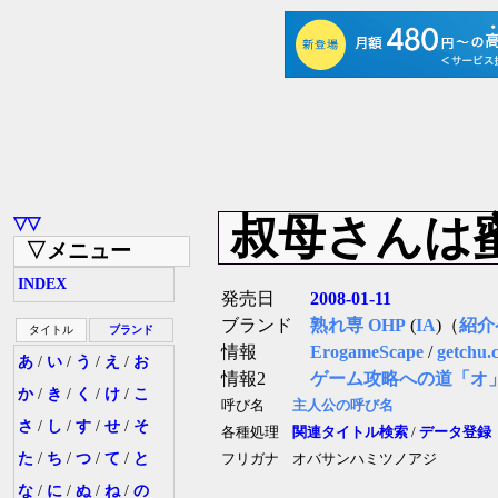
叔母さんは
▽▽
▽メニュー
INDEX
発売日
2008-01-11
ブランド
熟れ専 OHP
(
IA
)（
紹介
タイトル
ブランド
情報
ErogameScape
/
getchu.
あ
/
い
/
う
/
え
/
お
情報2
ゲーム攻略への道「オ
か
/
き
/
く
/
け
/
こ
呼び名
主人公の呼び名
さ
/
し
/
す
/
せ
/
そ
各種処理
関連タイトル検索
/
データ登録
た
/
ち
/
つ
/
て
/
と
フリガナ
オバサンハミツノアジ
な
/
に
/
ぬ
/
ね
/
の