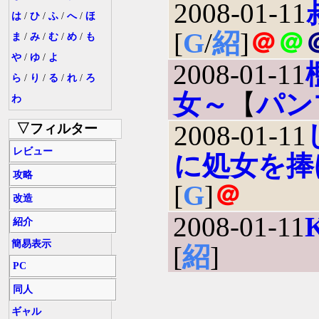
2008-01-11
は
/
ひ
/
ふ
/
へ
/
ほ
[
G
/
紹
]
＠
＠
ま
/
み
/
む
/
め
/
も
や
/
ゆ
/
よ
2008-01-11
ら
/
り
/
る
/
れ
/
ろ
女～
【
パン
わ
2008-01-11
▽フィルター
レビュー
に処女を捧
攻略
[
G
]
＠
改造
2008-01-11
K
紹介
簡易表示
[
紹
]
PC
同人
ギャル