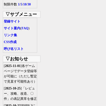
制限件数
1
/
5
/
10
/
30
▽サブメニュー
登録サイト
サイト案内
(
FAQ
)
リンク集
CSS作成
呼び名リスト
▽お知らせ
[
2025-11-01
]各ゲーム
ページでデータ登録等
が可能に（ただし暫定
で見直す可能性あり）
[
2025-10-25
]「レビュ
ー、攻略、改造、〇
件」の表記異常を修正
[
2025-10-22
]PHP8.3に