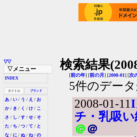
検索結果(2008-
▽▽
▽メニュー
[
前の年
] [
前の月
] [
2008-01
] [
次
INDEX
5件のデー
タイトル
ブランド
2008-01-11
あ
/
い
/
う
/
え
/
お
か
/
き
/
く
/
け
/
こ
チ・乳吸い
さ
/
し
/
す
/
せ
/
そ
＠
＠
た
/
ち
/
つ
/
て
/
と
な
/
に
/
ぬ
/
ね
/
の