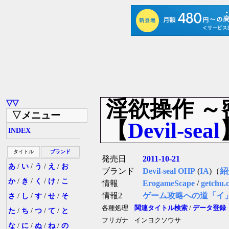
淫欲操作 
▽▽
▽メニュー
【
Devil-seal
INDEX
タイトル
ブランド
発売日
2011-10-21
あ
/
い
/
う
/
え
/
お
ブランド
Devil-seal OHP
(
IA
)（
紹
か
/
き
/
く
/
け
/
こ
情報
ErogameScape
/
getchu.
情報2
ゲーム攻略への道「イ
さ
/
し
/
す
/
せ
/
そ
各種処理
関連タイトル検索
/
データ登録
た
/
ち
/
つ
/
て
/
と
フリガナ
インヨクソウサ
な
/
に
/
ぬ
/
ね
/
の