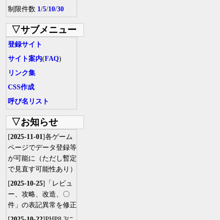
制限件数
1
/
5
/
10
/
30
▽サブメニュー
登録サイト
サイト案内
(
FAQ
)
リンク集
CSS作成
呼び名リスト
▽お知らせ
[
2025-11-01
]各ゲーム
ページでデータ登録等
が可能に（ただし暫定
で見直す可能性あり）
[
2025-10-25
]「レビュ
ー、攻略、改造、〇
件」の表記異常を修正
[
2025-10-22
]PHP8.3に