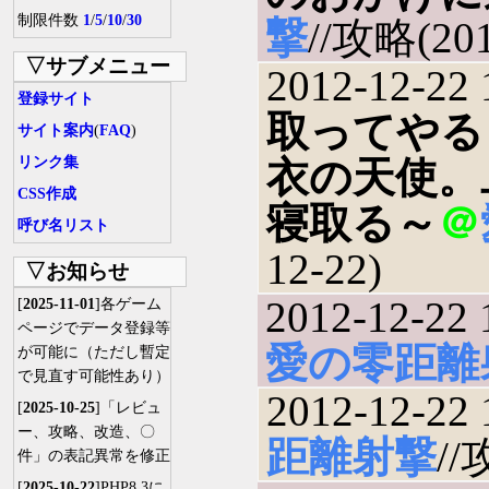
制限件数
1
/
5
/
10
/
30
撃
//攻略(201
▽サブメニュー
2012-12-22 
登録サイト
取ってやる
サイト案内
(
FAQ
)
リンク集
衣の天使。
CSS作成
寝取る～
＠
呼び名リスト
12-22)
▽お知らせ
2012-12-22 
[
2025-11-01
]各ゲーム
ページでデータ登録等
愛の零距離
が可能に（ただし暫定
で見直す可能性あり）
2012-12-22 
[
2025-10-25
]「レビュ
ー、攻略、改造、〇
距離射撃
//
件」の表記異常を修正
[
2025-10-22
]PHP8.3に