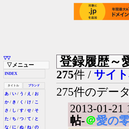
登録履歴～
▽▽
▽メニュー
275
件 /
サイト
INDEX
タイトル
ブランド
275件のデ
あ
/
い
/
う
/
え
/
お
か
/
き
/
く
/
け
/
こ
2013-01-21 
さ
/
し
/
す
/
せ
/
そ
帖-
＠
愛の
た
/
ち
/
つ
/
て
/
と
な
/
に
/
ぬ
/
ね
/
の