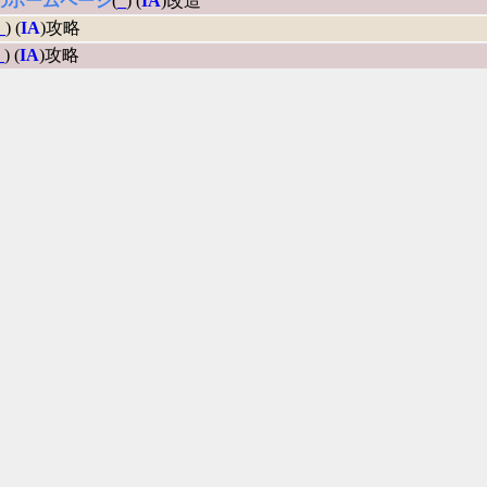
のホームページ
(
_
) (
IA
)改造
_
) (
IA
)攻略
_
) (
IA
)攻略