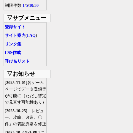
制限件数
1
/
5
/
10
/
30
▽サブメニュー
登録サイト
サイト案内
(
FAQ
)
リンク集
CSS作成
呼び名リスト
▽お知らせ
[
2025-11-01
]各ゲーム
ページでデータ登録等
が可能に（ただし暫定
で見直す可能性あり）
[
2025-10-25
]「レビュ
ー、攻略、改造、〇
件」の表記異常を修正
[
2025-10-22
]PHP8.3に