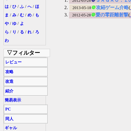
＠
ＳＡＧＡＯ．Ｚ
2012-05-28
は
/
ひ
/
ふ
/
へ
/
ほ
＠
攻紹ゲーム介略
(
2013-05-18
＠
愛の零距離射撃
(
ま
/
み
/
む
/
め
/
も
2012-05-28
や
/
ゆ
/
よ
ら
/
り
/
る
/
れ
/
ろ
わ
▽フィルター
レビュー
攻略
改造
紹介
簡易表示
PC
同人
ギャル