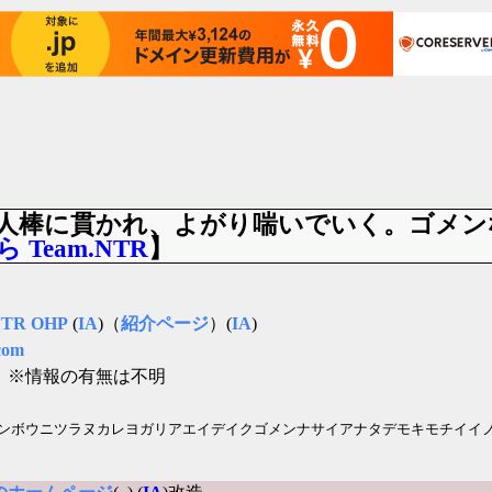
人棒に貫かれ、よがり喘いでいく。ゴメン
Team.NTR
】
TR OHP
(
IA
)（
紹介ページ
）(
IA
)
com
」
※情報の有無は不明
ンボウニツラヌカレヨガリアエイデイクゴメンナサイアナタデモキモチイイ