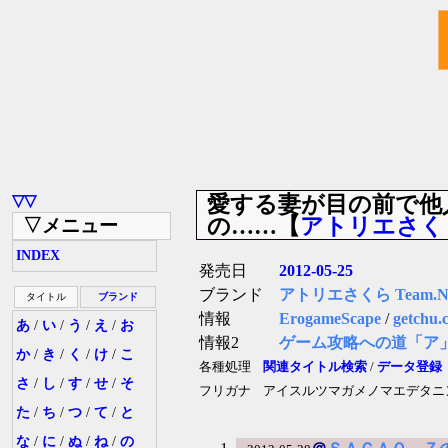
愛する妻が目の前で他
▽▽
の……【
アトリエさくら 
▽メニュー
INDEX
発売日
2012-05-25
ブランド
アトリエさくら Team.N
タイトル
ブランド
情報
ErogameScape
/
getchu.
あ
/
い
/
う
/
え
/
お
情報2
ゲーム攻略への道「ア
か
/
き
/
く
/
け
/
こ
各種処理
関連タイトル検索
/
データ登録
さ
/
し
/
す
/
せ
/
そ
フリガナ
アイスルツマガメノマエデタニ
た
/
ち
/
つ
/
て
/
と
な
/
に
/
ぬ
/
ね
/
の