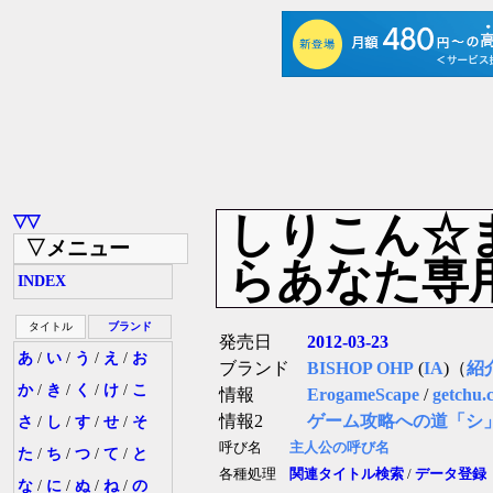
しりこん☆
▽▽
▽メニュー
らあなた専用
INDEX
タイトル
ブランド
発売日
2012-03-23
あ
/
い
/
う
/
え
/
お
ブランド
BISHOP OHP
(
IA
)（
紹
か
/
き
/
く
/
け
/
こ
情報
ErogameScape
/
getchu.
情報2
ゲーム攻略への道「シ
さ
/
し
/
す
/
せ
/
そ
呼び名
主人公の呼び名
た
/
ち
/
つ
/
て
/
と
各種処理
関連タイトル検索
/
データ登録
な
/
に
/
ぬ
/
ね
/
の