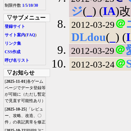
制限件数
1
/
5
/
10
/
30
ジ
(
_
) (
IA
)
▽サブメニュー
＠
2012-03-29
登録サイト
DLdou
(
_
) (
サイト案内
(
FAQ
)
リンク集
＠
2012-03-29
CSS作成
＠
呼び名リスト
2012-03-24
▽お知らせ
[
2025-11-01
]各ゲーム
ページでデータ登録等
が可能に（ただし暫定
で見直す可能性あり）
[
2025-10-25
]「レビュ
ー、攻略、改造、〇
件」の表記異常を修正
[
2025-10-22
]PHP8.3に