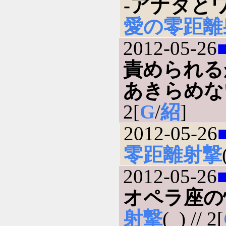
-アナタと
愛の零距離
2012-05-26
責められる
あきらめな
2[
G
/
紹
]
2012-05-26
零距離射撃
2012-05-26
オペラ座の
射撃
(
_
) // 2[