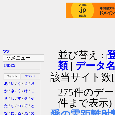
▽▽
並び替え :
▽メニュー
類
|
データ
INDEX
該当サイト数[1
タイトル
ブランド
あ
/
い
/
う
/
え
/
お
275件のデ
か
/
き
/
く
/
け
/
こ
さ
/
し
/
す
/
せ
/
そ
件まで表示)
た
/
ち
/
つ
/
て
/
と
愛の零距離射
な
/
に
/
ぬ
/
ね
/
の