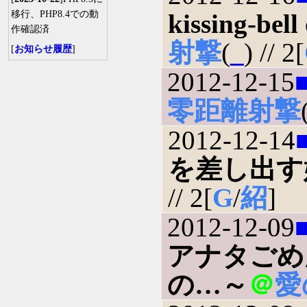
移行、PHP8.4での動
kissing-bell
作確認済
射撃
(
_
) // 2[
[
お知らせ履歴
]
2012-12-15
零距離射撃
2012-12-14
を差し出す
// 2[
G
/
紹
]
2012-12-09
アナタごめ
の…～
＠
愛