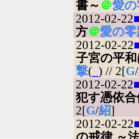
書～
＠
愛の
2012-02-22
方
＠
愛の零
2012-02-22
子宮の平和
撃
(
_
) // 2[
G
/
2012-02-22
犯す憑依合
2[
G
/
紹
]
2012-02-22
の戒律 ～