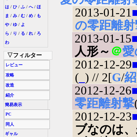
は
/
ひ
/
ふ
/
へ
/
ほ
2013-01-21
ま
/
み
/
む
/
め
/
も
の零距離射
や
/
ゆ
/
よ
ら
/
り
/
る
/
れ
/
ろ
2013-01-15
わ
人形～
＠
愛
▽フィルター
2012-12-29
レビュー
(
_
) // 2[
G
/
紹
攻略
改造
2012-12-26
紹介
零距離射撃
簡易表示
2012-12-23
PC
同人
ブなのは、
ギャル