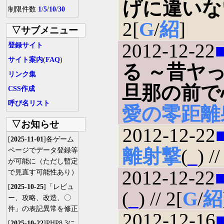
げに違いな
制限件数
1
/
5
/
10
/
30
2[
G
/
紹
]
▽サブメニュー
2012-12-22
登録サイト
サイト案内
(
FAQ
)
る ～昔ヤ
リンク集
旦那の前で
CSS作成
呼び名リスト
愛の零距離
▽お知らせ
2012-12-22
[
2025-11-01
]各ゲーム
離射撃
(
_
) //
ページでデータ登録等
が可能に（ただし暫定
2012-12-22
で見直す可能性あり）
[
2025-10-25
]「レビュ
(
_
) // 2[
G
/
紹
ー、攻略、改造、〇
件」の表記異常を修正
2012-12-16
[
2025-10-22
]PHP8.3に