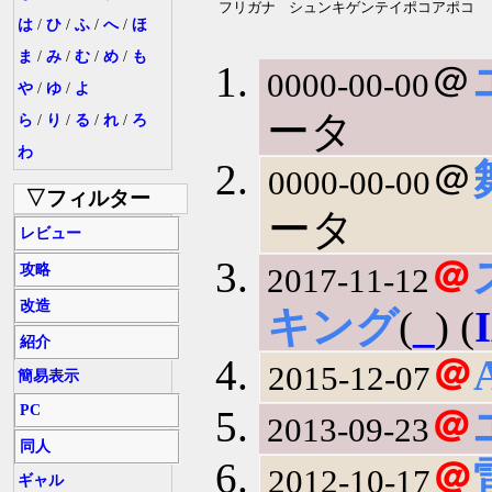
フリガナ
シュンキゲンテイポコアポコ
は
/
ひ
/
ふ
/
へ
/
ほ
ま
/
み
/
む
/
め
/
も
＠
0000-00-00
や
/
ゆ
/
よ
ータ
ら
/
り
/
る
/
れ
/
ろ
わ
＠
0000-00-00
▽フィルター
ータ
レビュー
＠
攻略
2017-11-12
改造
キング
(
_
) (
紹介
＠
2015-12-07
簡易表示
PC
＠
2013-09-23
同人
＠
2012-10-17
ギャル