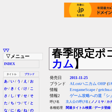
春季限定ポ
▽▽
▽メニュー
カム
】
INDEX
タイトル
ブランド
発売日
2011-11-25
あ
/
い
/
う
/
え
/
お
ブランド
ALcotハニカム OHP
(
I
か
/
き
/
く
/
け
/
こ
情報
ErogameScape
/
getchu.
情報2
ゲーム攻略への道「シ
さ
/
し
/
す
/
せ
/
そ
呼び名
主人公の呼び名
(
ノノミヤ
/
カ
た
/
ち
/
つ
/
て
/
と
各種処理
関連タイトル検索
/
データ登録
な
/
に
/
ぬ
/
ね
/
の