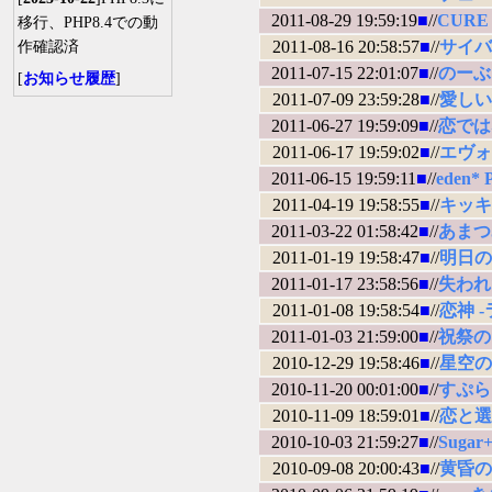
2011-08-29 19:59:19
■
//
CURE
移行、PHP8.4での動
2011-08-16 20:58:57
■
//
サイバ
作確認済
2011-07-15 22:01:07
■
//
のーぶ
[
お知らせ履歴
]
2011-07-09 23:59:28
■
//
愛しい
2011-06-27 19:59:09
■
//
恋ではなく 
2011-06-17 19:59:02
■
//
エヴォ
2011-06-15 19:59:11
■
//
eden*
2011-04-19 19:58:55
■
//
キッキ
2011-03-22 01:58:42
■
//
あまつ
2011-01-19 19:58:47
■
//
明日の
2011-01-17 23:58:56
■
//
失われ
2011-01-08 19:58:54
■
//
恋神 
2011-01-03 21:59:00
■
//
祝祭の
2010-12-29 19:58:46
■
//
星空の
2010-11-20 00:01:00
■
//
すぷら
2010-11-09 18:59:01
■
//
恋と選
2010-10-03 21:59:27
■
//
Sugar+
2010-09-08 20:00:43
■
//
黄昏の