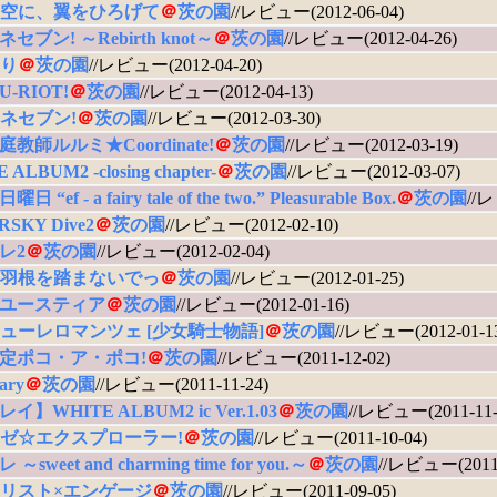
空に、翼をひろげて
＠
茨の園
//レビュー(2012-06-04)
セブン! ～Rebirth knot～
＠
茨の園
//レビュー(2012-04-26)
り
＠
茨の園
//レビュー(2012-04-20)
U-RIOT!
＠
茨の園
//レビュー(2012-04-13)
ネセブン!
＠
茨の園
//レビュー(2012-03-30)
教師ルルミ★Coordinate!
＠
茨の園
//レビュー(2012-03-19)
 ALBUM2 -closing chapter-
＠
茨の園
//レビュー(2012-03-07)
 “ef - a fairy tale of the two.” Pleasurable Box.
＠
茨の園
//レ
SKY Dive2
＠
茨の園
//レビュー(2012-02-10)
レ2
＠
茨の園
//レビュー(2012-02-04)
羽根を踏まないでっ
＠
茨の園
//レビュー(2012-01-25)
ユースティア
＠
茨の園
//レビュー(2012-01-16)
ューレロマンツェ [少女騎士物語]
＠
茨の園
//レビュー(2012-01-1
定ポコ・ア・ポコ!
＠
茨の園
//レビュー(2011-12-02)
iary
＠
茨の園
//レビュー(2011-11-24)
イ】WHITE ALBUM2 ic Ver.1.03
＠
茨の園
//レビュー(2011-11-
ゼ☆エクスプローラー!
＠
茨の園
//レビュー(2011-10-04)
～sweet and charming time for you.～
＠
茨の園
//レビュー(2011-
リスト×エンゲージ
＠
茨の園
//レビュー(2011-09-05)