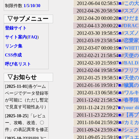
2012-06-04 02:58:53
■
//
この大
制限件数
1
/
5
/
10
/
30
2012-04-26 20:58:50
■
//
スズノネ
▽サブメニュー
2012-04-20 00:00:28
■
//
ひだま
2012-04-13 20:00:22
■
//
DRAC
登録サイト
2012-03-30 19:58:55
■
//
スズノ
サイト案内
(
FAQ
)
2012-03-19 23:58:54
■
//
恋愛家庭
リンク集
2012-03-07 00:00:19
■
//
WHITE
CSS作成
2012-02-21 21:58:54
■
//
天使の日曜日
2012-02-10 21:59:07
■
//
BALDR
呼び名リスト
2012-02-04 19:58:50
■
//
フリフ
▽お知らせ
2012-01-25 19:58:51
■
//
天使の
2012-01-16 19:59:17
■
//
穢翼の
[
2025-11-01
]各ゲーム
2012-01-13 06:58:56
■
//
ワルキ
ページでデータ登録等
2011-12-02 21:58:52
■
//
春季限
が可能に（ただし暫定
で見直す可能性あり）
2011-11-24 21:59:27
■
//
your d
2011-11-23 22:59:21
■
//
【再プレ
[
2025-10-25
]「レビュ
2011-10-04 21:59:28
■
//
カミカ
ー、攻略、改造、〇
件」の表記異常を修正
2011-09-24 23:59:47
■
//
シュクレ 
2011-09-05 21:59:19
■
//
デュエ
[
2025-10-22
]PHP8.3に