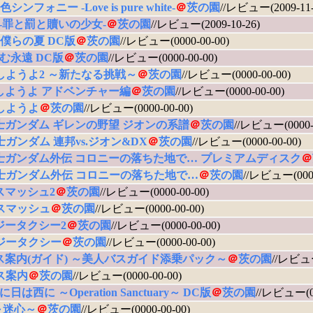
シンフォニー -Love is pure white-
＠
茨の園
//レビュー(2009-11-
es -罪と罰と贖いの少女-
＠
茨の園
//レビュー(2009-10-26)
僕らの夏 DC版
＠
茨の園
//レビュー(0000-00-00)
む永遠 DC版
＠
茨の園
//レビュー(0000-00-00)
しようよ2 ～新たなる挑戦～
＠
茨の園
//レビュー(0000-00-00)
しようよ アドベンチャー編
＠
茨の園
//レビュー(0000-00-00)
しようよ
＠
茨の園
//レビュー(0000-00-00)
士ガンダム ギレンの野望 ジオンの系譜
＠
茨の園
//レビュー(0000-0
ガンダム 連邦vs.ジオン&DX
＠
茨の園
//レビュー(0000-00-00)
士ガンダム外伝 コロニーの落ちた地で… プレミアムディスク
＠
士ガンダム外伝 コロニーの落ちた地で…
＠
茨の園
//レビュー(0000
スマッシュ2
＠
茨の園
//レビュー(0000-00-00)
スマッシュ
＠
茨の園
//レビュー(0000-00-00)
ジータクシー2
＠
茨の園
//レビュー(0000-00-00)
ジータクシー
＠
茨の園
//レビュー(0000-00-00)
ス案内(ガイド) ～美人バスガイド添乗パック～
＠
茨の園
//レビュー
ス案内
＠
茨の園
//レビュー(0000-00-00)
日は西に ～Operation Sanctuary～ DC版
＠
茨の園
//レビュー(00
～迷心～
＠
茨の園
//レビュー(0000-00-00)