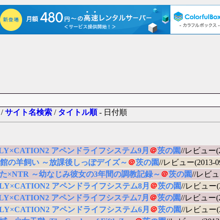
 /
サイト名検索
/
タイトル順
- 日付順
ELY×CATION2 アペンドライフシステム9月
＠
茨の園
//レビュー(20
館の羊飼い ～放課後しっぽデイズ～
＠
茨の園
//レビュー(2013-09
た×NTR ～幼なじみ彼女の3年間の調教記録～
＠
茨の園
//レビュー
ELY×CATION2 アペンドライフシステム8月
＠
茨の園
//レビュー(20
ELY×CATION2 アペンドライフシステム7月
＠
茨の園
//レビュー(20
ELY×CATION2 アペンドライフシステム6月
＠
茨の園
//レビュー(20