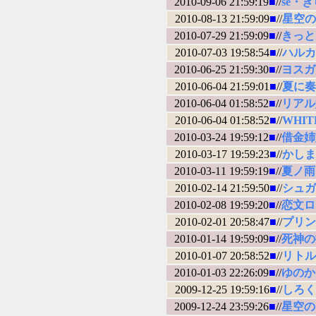
2010-09-06 21:59:19
■
//
se・
2010-08-13 21:59:09
■
//
星空のメ
2010-07-29 21:59:09
■
//
きっと
2010-07-03 19:58:54
■
//
ハルカ
2010-06-25 21:59:30
■
//
ヨスガ
2010-06-04 21:59:01
■
//
夏に奏
2010-06-04 01:58:52
■
//
リアル
2010-06-04 01:58:52
■
//
WHITE
2010-03-24 19:59:12
■
//
借金姉妹2
2010-03-17 19:59:23
■
//
かしま
2010-03-11 19:59:19
■
//
夏ノ雨
2010-02-14 21:59:50
■
//
シュガ
2010-02-08 19:59:20
■
//
恋文ロ
2010-02-01 20:58:47
■
//
プリンセ
2010-01-14 19:59:09
■
//
死神の
2010-01-07 20:58:52
■
//
リトルバス
2010-01-03 22:26:09
■
//
ゆのか
2009-12-25 19:59:16
■
//
しろく
2009-12-24 23:59:26
■
//
星空のメモ