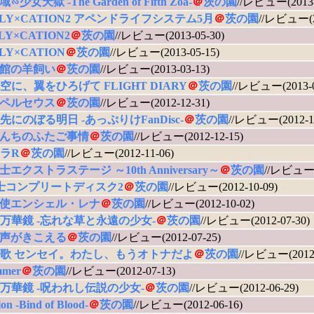
少女天獄 -The Garden of Fifth Zoa-
＠
茨の園
//レビュー(2013-
ELY×CATION2 アペンドライフシステム5月
＠
茨の園
//レビュー(20
LY×CATION2
＠
茨の園
//レビュー(2013-05-30)
LY×CATION
＠
茨の園
//レビュー(2013-05-15)
館の羊飼い
＠
茨の園
//レビュー(2013-03-13)
空に、翼をひろげて FLIGHT DIARY
＠
茨の園
//レビュー(2013-0
ペルセウス
＠
茨の園
//レビュー(2012-12-31)
先にのぼる明日 -あっぷりけFanDisc-
＠
茨の園
//レビュー(2012-12
んちのふたご事情
＠
茨の園
//レビュー(2012-12-15)
ラR
＠
茨の園
//レビュー(2012-11-06)
エクストラステージ ～10th Anniversary～
＠
茨の園
//レビュー(2
士コンプリートディスク2
＠
茨の園
//レビュー(2012-10-09)
使エンシェル・レナ
＠
茨の園
//レビュー(2012-10-02)
万華鏡 -忘れな草と永遠の少女-
＠
茨の園
//レビュー(2012-07-30)
声がきこえる
＠
茨の園
//レビュー(2012-07-25)
歌 センセイ。わたし、もうオトナだよ
＠
茨の園
//レビュー(2012-
mmer
＠
茨の園
//レビュー(2012-07-13)
万華鏡 -呪われし伝説の少女-
＠
茨の園
//レビュー(2012-06-29)
on -Bind of Blood-
＠
茨の園
//レビュー(2012-06-16)