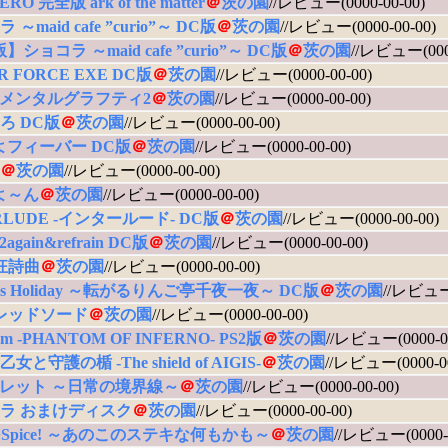
ERO 完全版 ark of the matter
＠
茨の園
//レビュー(0000-00-00)
～maid cafe ”curio”～ DC版
＠
茨の園
//レビュー(0000-00-00)
ショコラ ～maid cafe ”curio”～ DC版
＠
茨の園
//レビュー(0000
R FORCE EXE DC版
＠
茨の園
//レビュー(0000-00-00)
メンタルグラフティ2
＠
茨の園
//レビュー(0000-00-00)
ろ DC版
＠
茨の園
//レビュー(0000-00-00)
よフィーバー DC版
＠
茨の園
//レビュー(0000-00-00)
＠
茨の園
//レビュー(0000-00-00)
よ～ん
＠
茨の園
//レビュー(0000-00-00)
RLUDE -インタールード- DC版
＠
茨の園
//レビュー(0000-00-00)
gain&refrain DC版
＠
茨の園
//レビュー(0000-00-00)
狂詩曲
＠
茨の園
//レビュー(0000-00-00)
cess Holiday ～転がるりんご亭千夜一夜～ DC版
＠
茨の園
//レビュー(
レッドソード
＠
茨の園
//レビュー(0000-00-00)
om -PHANTOM OF INFERNO- PS2版
＠
茨の園
//レビュー(0000-00
女と守護の楯 -The shield of AIGIS-
＠
茨の園
//レビュー(0000-00
レット ～日常の境界線～
＠
茨の園
//レビュー(0000-00-00)
ラ おまけディスク
＠
茨の園
//レビュー(0000-00-00)
r+Spice! ～あのこのステキな何もかも～
＠
茨の園
//レビュー(0000-0