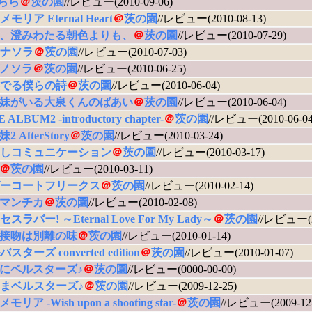
きらら
＠
茨の園
//レビュー(2010-09-06)
モリア Eternal Heart
＠
茨の園
//レビュー(2010-08-13)
、澄みわたる朝色よりも、
＠
茨の園
//レビュー(2010-07-29)
ナソラ
＠
茨の園
//レビュー(2010-07-03)
ノソラ
＠
茨の園
//レビュー(2010-06-25)
でる僕らの詩
＠
茨の園
//レビュー(2010-06-04)
妹がいる大泉くんのばあい
＠
茨の園
//レビュー(2010-06-04)
 ALBUM2 -introductory chapter-
＠
茨の園
//レビュー(2010-06-04
 AfterStory
＠
茨の園
//レビュー(2010-03-24)
しコミュニケーション
＠
茨の園
//レビュー(2010-03-17)
＠
茨の園
//レビュー(2010-03-11)
ーコートフリークス
＠
茨の園
//レビュー(2010-02-14)
マンチカ
＠
茨の園
//レビュー(2010-02-08)
スラバー! ～Eternal Love For My Lady～
＠
茨の園
//レビュー(20
接吻は別離の味
＠
茨の園
//レビュー(2010-01-14)
ターズ converted edition
＠
茨の園
//レビュー(2010-01-07)
にベルスターズ♪
＠
茨の園
//レビュー(0000-00-00)
まベルスターズ♪
＠
茨の園
//レビュー(2009-12-25)
リア -Wish upon a shooting star-
＠
茨の園
//レビュー(2009-12-