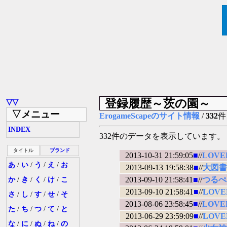
登録履歴～茨の園～
▽▽
▽メニュー
ErogameScapeのサイト情報
/
332
件
INDEX
332件のデータを表示しています。
タイトル
ブランド
2013-10-31 21:59:05
■
//
LOV
あ
/
い
/
う
/
え
/
お
2013-09-13 19:58:38
■
//
大図書
2013-09-10 21:58:41
■
//
つるぺ
か
/
き
/
く
/
け
/
こ
2013-09-10 21:58:41
■
//
LOV
さ
/
し
/
す
/
せ
/
そ
2013-08-06 23:58:45
■
//
LOV
た
/
ち
/
つ
/
て
/
と
2013-06-29 23:59:09
■
//
LOV
な
/
に
/
ぬ
/
ね
/
の