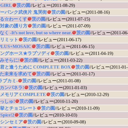
 GIRL
＠
茨の園
//レビュー(2011-08-29)
ーパンク武侠片 鬼哭街
＠
茨の園
//レビュー(2011-08-16)
る☆わーくす
＠
茨の園
//レビュー(2011-07-15)
対象の護り方
＠
茨の園
//レビュー(2011-07-09)
-It’s not love, but so where near.
＠
茨の園
//レビュー(2011-06-
リミット
＠
茨の園
//レビュー(2011-06-17)
 PLUS+MOSAIC
＠
茨の園
//レビュー(2011-06-15)
ングホース★ラプソディ
＠
茨の園
//レビュー(2011-04-19)
みそらに!
＠
茨の園
//レビュー(2011-03-22)
君と逢うために COMPLETE BOX
＠
茨の園
//レビュー(2011-01-
た未来を求めて
＠
茨の園
//レビュー(2011-01-17)
‐ラブカミ‐
＠
茨の園
//レビュー(2011-01-08)
カンパネラ!
＠
茨の園
//レビュー(2011-01-03)
メモリア COMPLETE
＠
茨の園
//レビュー(2010-12-29)
っしゅ!
＠
茨の園
//レビュー(2010-11-20)
挙とチョコレート
＠
茨の園
//レビュー(2010-11-09)
Spice!2
＠
茨の園
//レビュー(2010-10-03)
シンセミア
＠
茨の園
//レビュー(2010-09-08)