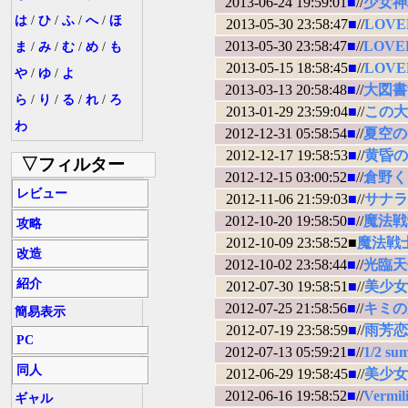
2013-06-24 19:59:01
■
//
少女神域∽
は
/
ひ
/
ふ
/
へ
/
ほ
2013-05-30 23:58:47
■
//
LOV
2013-05-30 23:58:47
■
//
LOVE
ま
/
み
/
む
/
め
/
も
2013-05-15 18:58:45
■
//
LOVE
や
/
ゆ
/
よ
2013-03-13 20:58:48
■
//
大図書
ら
/
り
/
る
/
れ
/
ろ
2013-01-29 23:59:04
■
//
この大
わ
2012-12-31 05:58:54
■
//
夏空の
2012-12-17 19:58:53
■
//
黄昏の
▽フィルター
2012-12-15 03:00:52
■
//
倉野く
レビュー
2012-11-06 21:59:03
■
//
サナラ
2012-10-20 19:58:50
■
//
魔法戦士
攻略
2012-10-09 23:58:52■
魔法戦
改造
2012-10-02 23:58:44
■
//
光臨天
紹介
2012-07-30 19:58:51
■
//
美少女
2012-07-25 21:58:56
■
//
キミの
簡易表示
2012-07-19 23:58:59
■
//
雨芳恋
PC
2012-07-13 05:59:21
■
//
1/2 su
同人
2012-06-29 19:58:45
■
//
美少女
2012-06-16 19:58:52
■
//
Vermili
ギャル