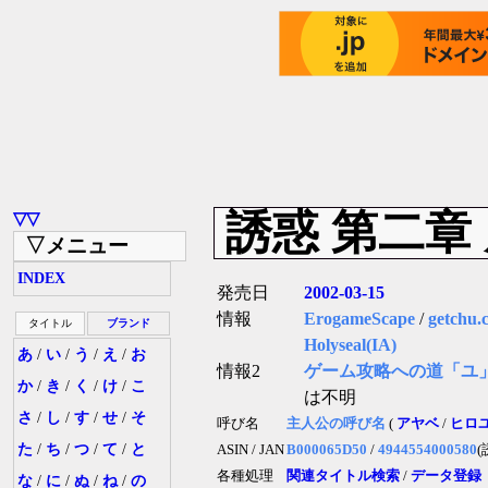
誘惑 第二章
▽▽
▽メニュー
INDEX
発売日
2002-03-15
情報
ErogameScape
/
getchu.
タイトル
ブランド
Holyseal(IA)
あ
/
い
/
う
/
え
/
お
情報2
ゲーム攻略への道「ユ
か
/
き
/
く
/
け
/
こ
は不明
さ
/
し
/
す
/
せ
/
そ
呼び名
主人公の呼び名
(
アヤベ
/
ヒロ
た
/
ち
/
つ
/
て
/
と
ASIN / JAN
B000065D50
/
4944554000580
(
各種処理
関連タイトル検索
/
データ登録
な
/
に
/
ぬ
/
ね
/
の