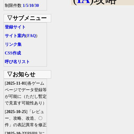
制限件数
1
/
5
/
10
/
30
▽サブメニュー
登録サイト
サイト案内
(
FAQ
)
リンク集
CSS作成
呼び名リスト
▽お知らせ
[
2025-11-01
]各ゲーム
ページでデータ登録等
が可能に（ただし暫定
で見直す可能性あり）
[
2025-10-25
]「レビュ
ー、攻略、改造、〇
件」の表記異常を修正
[
2025-10-22
]PHP8.3に