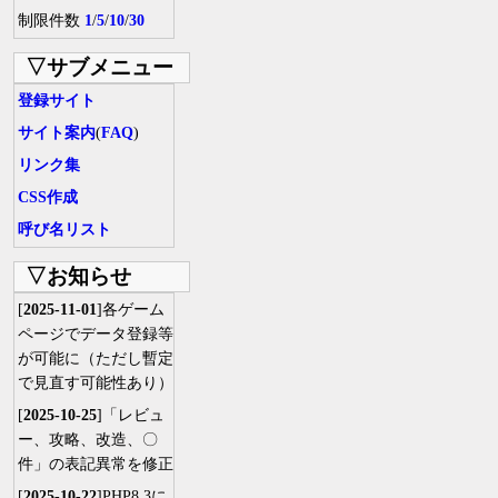
制限件数
1
/
5
/
10
/
30
▽サブメニュー
登録サイト
サイト案内
(
FAQ
)
リンク集
CSS作成
呼び名リスト
▽お知らせ
[
2025-11-01
]各ゲーム
ページでデータ登録等
が可能に（ただし暫定
で見直す可能性あり）
[
2025-10-25
]「レビュ
ー、攻略、改造、〇
件」の表記異常を修正
[
2025-10-22
]PHP8.3に