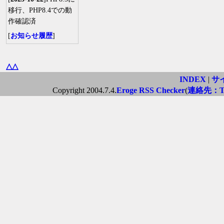
移行、PHP8.4での動
作確認済
[
お知らせ履歴
]
△△
INDEX
|
サ
Copyright 2004.7.4.
Eroge RSS Checker
(
連絡先：Twi