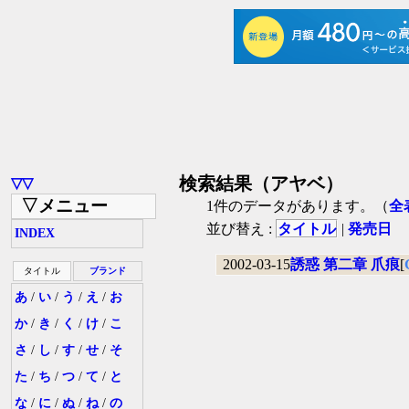
検索結果（アヤベ）
▽▽
▽メニュー
1件のデータがあります。（
全
並び替え :
タイトル
|
発売日
INDEX
2002-03-15
誘惑 第二章 爪痕
[
タイトル
ブランド
あ
/
い
/
う
/
え
/
お
か
/
き
/
く
/
け
/
こ
さ
/
し
/
す
/
せ
/
そ
た
/
ち
/
つ
/
て
/
と
な
/
に
/
ぬ
/
ね
/
の