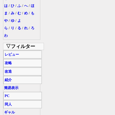
は
/
ひ
/
ふ
/
へ
/
ほ
ま
/
み
/
む
/
め
/
も
や
/
ゆ
/
よ
ら
/
り
/
る
/
れ
/
ろ
わ
▽フィルター
レビュー
攻略
改造
紹介
簡易表示
PC
同人
ギャル