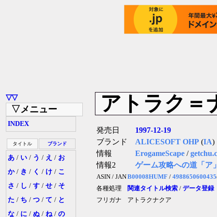
アトラク＝
▽▽
▽メニュー
INDEX
発売日
1997-12-19
ブランド
ALICESOFT OHP
(
IA
)
タイトル
ブランド
情報
ErogameScape
/
getchu.
あ
/
い
/
う
/
え
/
お
情報2
ゲーム攻略への道「ア
か
/
き
/
く
/
け
/
こ
ASIN / JAN
B00008HUMF
/
4988650600435
さ
/
し
/
す
/
せ
/
そ
各種処理
関連タイトル検索
/
データ登録
た
/
ち
/
つ
/
て
/
と
フリガナ
アトラクナクア
な
/
に
/
ぬ
/
ね
/
の