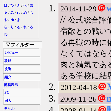
＠
は
/
ひ
/
ふ
/
へ
/
ほ
2014-11-29
ま
/
み
/
む
/
め
/
も
//
公式総合評
や
/
ゆ
/
よ
ら
/
り
/
る
/
れ
/
ろ
宿敵との戦い
わ
る再戦の時に
▽フィルター
なくてはなら
レビュー
攻略
肉と精気であ
改造
ある学校に結界
紹介
＠
簡易表示
2012-04-18
PC
＠
2009-11-26
同人
＠
2008-01-14
ギャル