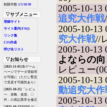
制限件数
1
/
5
/
10
/
30
2005-10-13 
▽サブメニュー
追究大作戦
登録サイト
2005-10-13 
サイト案内
(
FAQ
)
リンク集
究大作戦
//
CSS作成
2005-10-13 
呼び名リスト
よならの向
▽お知らせ
レビュー(000
[
2025-11-01
]各ゲーム
ページでデータ登録等
2005-10-13 
が可能に（ただし暫定
で見直す可能性あり）
動追究大作
[
2025-10-25
]「レビュ
ー、攻略、改造、〇
2005-10-13 
件」の表記異常を修正
[
2025-10-22
]PHP8.3に