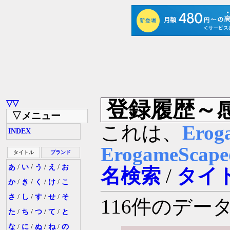
登録履歴～
▽▽
▽メニュー
これは、
Erog
INDEX
ErogameSc
タイトル
ブランド
あ
/
い
/
う
/
え
/
お
名検索
/
タイ
か
/
き
/
く
/
け
/
こ
さ
/
し
/
す
/
せ
/
そ
116件のデ
た
/
ち
/
つ
/
て
/
と
な
/
に
/
ぬ
/
ね
/
の