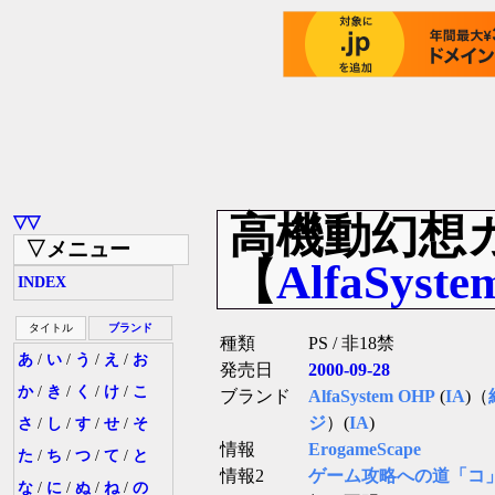
高機動幻想
▽▽
▽メニュー
【
AlfaSyste
INDEX
タイトル
ブランド
種類
PS / 非18禁
あ
/
い
/
う
/
え
/
お
発売日
2000-09-28
か
/
き
/
く
/
け
/
こ
ブランド
AlfaSystem OHP
(
IA
)（
ジ
）(
IA
)
さ
/
し
/
す
/
せ
/
そ
情報
ErogameScape
た
/
ち
/
つ
/
て
/
と
情報2
ゲーム攻略への道「コ
な
/
に
/
ぬ
/
ね
/
の