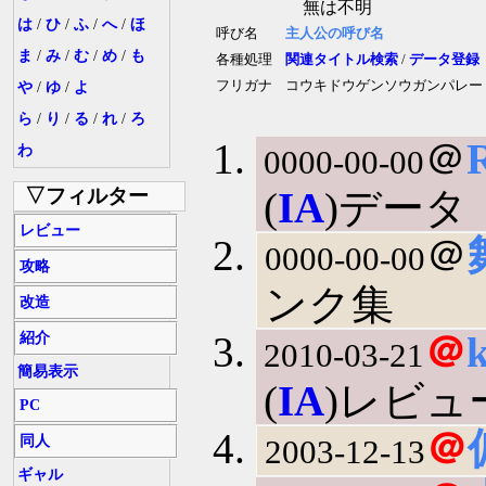
無は不明
は
/
ひ
/
ふ
/
へ
/
ほ
呼び名
主人公の呼び名
ま
/
み
/
む
/
め
/
も
各種処理
関連タイトル検索
/
データ登録
フリガナ
コウキドウゲンソウガンパレー
や
/
ゆ
/
よ
ら
/
り
/
る
/
れ
/
ろ
＠
わ
0000-00-00
▽フィルター
(
IA
)データ
レビュー
＠
0000-00-00
攻略
ンク集
改造
＠
紹介
2010-03-21
簡易表示
(
IA
)レビュ
PC
＠
同人
2003-12-13
ギャル