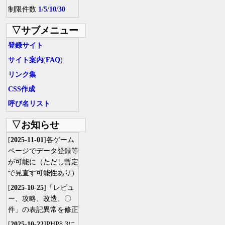
制限件数
1
/
5
/
10
/
30
▽サブメニュー
登録サイト
サイト案内
(
FAQ
)
リンク集
CSS作成
呼び名リスト
▽お知らせ
[
2025-11-01
]各ゲーム
ページでデータ登録等
が可能に（ただし暫定
で見直す可能性あり）
[
2025-10-25
]「レビュ
ー、攻略、改造、〇
件」の表記異常を修正
[
2025-10-22
]PHP8.3に