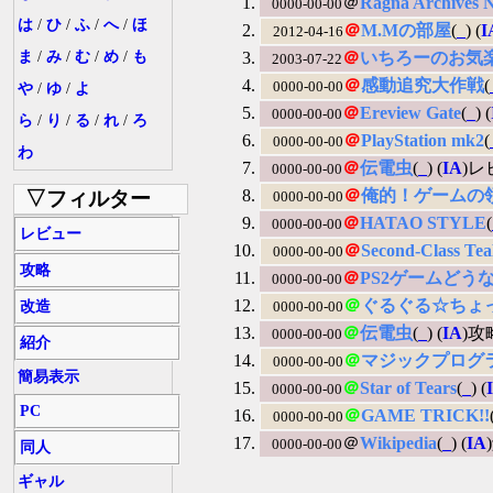
＠
Ragna Archives 
0000-00-00
は
/
ひ
/
ふ
/
へ
/
ほ
＠
M.Mの部屋
(
_
) (
I
2012-04-16
ま
/
み
/
む
/
め
/
も
＠
いちろーのお気
2003-07-22
＠
感動追究大作戦
(
0000-00-00
や
/
ゆ
/
よ
＠
Ereview Gate
(
_
) (
0000-00-00
ら
/
り
/
る
/
れ
/
ろ
＠
PlayStation mk2
(
0000-00-00
わ
＠
伝電虫
(
_
) (
IA
)レ
0000-00-00
＠
俺的！ゲームの
▽フィルター
0000-00-00
＠
HATAO STYLE
(
0000-00-00
レビュー
＠
Second-Class Te
0000-00-00
攻略
＠
PS2ゲームどう
0000-00-00
＠
ぐるぐる☆ちょ
改造
0000-00-00
＠
伝電虫
(
_
) (
IA
)攻
0000-00-00
紹介
＠
マジックプログ
0000-00-00
簡易表示
＠
Star of Tears
(
_
) (
0000-00-00
PC
＠
GAME TRICK!!
0000-00-00
＠
Wikipedia
(
_
) (
IA
0000-00-00
同人
ギャル