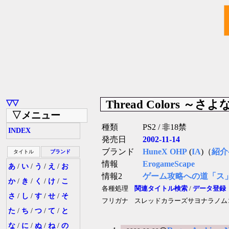
Thread Colors 
▽▽
▽メニュー
種類
PS2 / 非18禁
INDEX
発売日
2002-11-14
ブランド
HuneX OHP
(
IA
)（
紹介
タイトル
ブランド
情報
ErogameScape
あ
/
い
/
う
/
え
/
お
情報2
ゲーム攻略への道「ス
か
/
き
/
く
/
け
/
こ
各種処理
関連タイトル検索
/
データ登録
さ
/
し
/
す
/
せ
/
そ
フリガナ
スレッドカラーズサヨナラノム
た
/
ち
/
つ
/
て
/
と
な
/
に
/
ぬ
/
ね
/
の