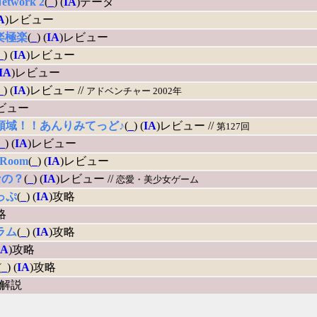
Network 2
(
_
) (
IA
)データ
A
)レビュー
楽極楽
(
_
) (
IA
)レビュー
_
) (
IA
)レビュー
IA
)レビュー
_
) (
IA
)レビュー //
アドベンチャー 2002年
ビュー
領域！！あんりみてっど♪
(
_
) (
IA
)レビュー //
第127回
_
) (
IA
)レビュー
aRoom
(
_
) (
IA
)レビュー
なの？
(
_
) (
IA
)レビュー //
恋愛・美少女ゲーム
っぷ
(
_
) (
IA
)攻略
略
ラム
(
_
) (
IA
)攻略
IA
)攻略
(
_
) (
IA
)攻略
)解説