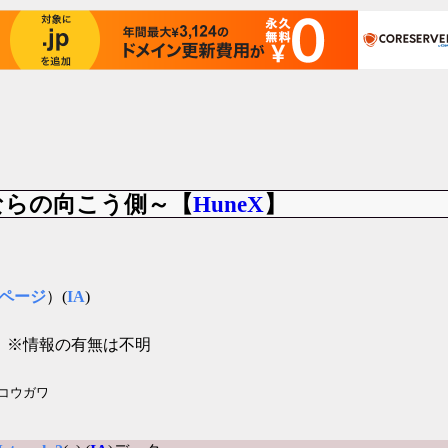
～さよならの向こう側～【
HuneX
】
ページ
）(
IA
)
」
※情報の有無は不明
コウガワ