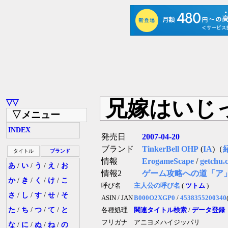
兄嫁はいじ
▽▽
▽メニュー
INDEX
発売日
2007-04-20
ブランド
TinkerBell OHP
(
IA
)（
タイトル
ブランド
情報
ErogameScape
/
getchu.
あ
/
い
/
う
/
え
/
お
情報2
ゲーム攻略への道「ア
か
/
き
/
く
/
け
/
こ
呼び名
主人公の呼び名
(
ツトム
)
さ
/
し
/
す
/
せ
/
そ
ASIN / JAN
B000O2XGP0
/
4538355200340
た
/
ち
/
つ
/
て
/
と
各種処理
関連タイトル検索
/
データ登録
フリガナ
アニヨメハイジッパリ
な
/
に
/
ぬ
/
ね
/
の