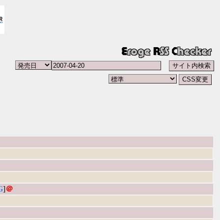
G
]
＠