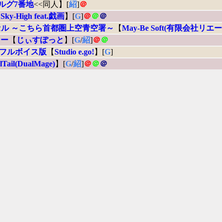
ルグ7番地
<<同人】[
紹
]
＠
【
Sky-High feat.戯画
】[
G
]
＠
＠
＠
ル ～こちら首都圏上空青空署～
【
May-Be Soft(有限会社リエ
カー
【
じぃすぽっと
】[
G
/
紹
]
＠
＠
Sフルボイス版
【
Studio e.go!
】[
G
]
lTail(DualMage)
】[
G
/
紹
]
＠
＠
＠