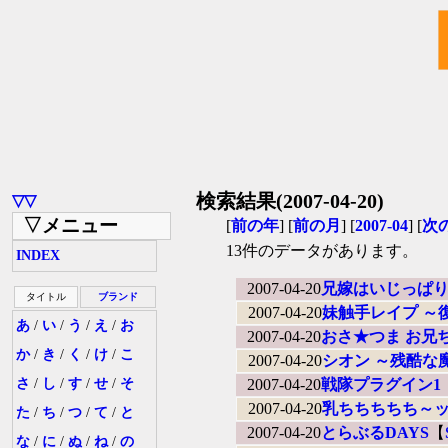
検索結果(2007-04-20)
▽▽
▽メニュー
[
前の年
] [
前の月
] [
2007-04
] [
次
13件のデータがあります。
INDEX
2007-04-20
兄嫁はいじっぱ
タイトル
ブランド
2007-04-20
妹触手レイプ ～
あ
/
い
/
う
/
え
/
お
2007-04-20
おさ★つま お兄ち
か
/
き
/
く
/
け
/
こ
2007-04-20
シオン ～残酷な
さ
/
し
/
す
/
せ
/
そ
2007-04-20
戦隊プラグイン1
2007-04-20
乳ちちちちち～ッ
た
/
ち
/
つ
/
て
/
と
2007-04-20
とらぶるDAYS
【
な
/
に
/
ぬ
/
ね
/
の