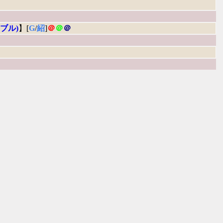
ーブル)
】[
G
/
紹
]
＠
＠
＠