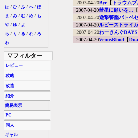
2007-04-20
Bye
【
トラウムブ
は
/
ひ
/
ふ
/
へ
/
ほ
2007-04-20
彗星に願いを…
ま
/
み
/
む
/
め
/
も
2007-04-20
遊撃警艦パトベセ
2007-04-20
ルビーストライ
や
/
ゆ
/
よ
2007-04-20
わーきんぐDAY
ら
/
り
/
る
/
れ
/
ろ
2007-04-20
VenusBlood
【
Dua
わ
▽フィルター
レビュー
攻略
改造
紹介
簡易表示
PC
同人
ギャル