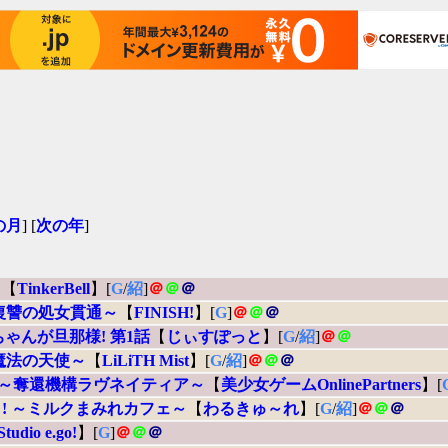
の月
] [
次の年
]
り
【
TinkerBell
】[
G
/
紹
]
＠
＠
＠
復讐の処女貫通～
【
FINISH!
】[
G
]
＠
＠
＠
ゃんが旦那様! 第1話
【
じぃすぽっと
】[
G
/
紹
]
＠
＠
魔法の天使～
【
LiLiTH Mist
】[
G
/
紹
]
＠
＠
＠
 ～奪還機構ラヴネイティア～
【
美少女ゲームOnlinePartners
】[
! ～ミルクまみれカフェ～
【
わるきゅ～れ
】[
G
/
紹
]
＠
＠
＠
Studio e.go!
】[
G
]
＠
＠
＠