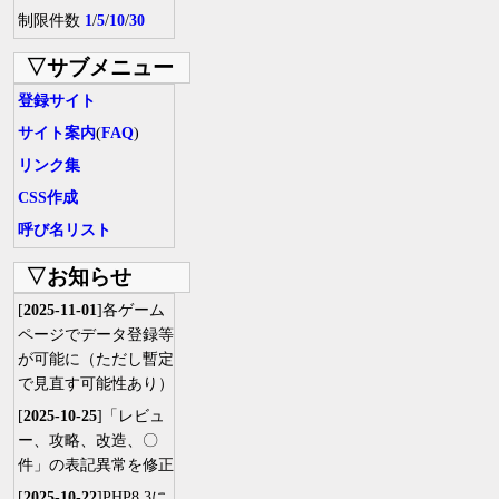
制限件数
1
/
5
/
10
/
30
▽サブメニュー
登録サイト
サイト案内
(
FAQ
)
リンク集
CSS作成
呼び名リスト
▽お知らせ
[
2025-11-01
]各ゲーム
ページでデータ登録等
が可能に（ただし暫定
で見直す可能性あり）
[
2025-10-25
]「レビュ
ー、攻略、改造、〇
件」の表記異常を修正
[
2025-10-22
]PHP8.3に