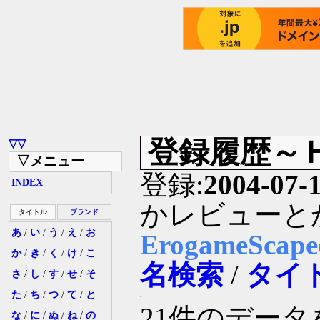
登録履歴～
▽▽
▽メニュー
登録:
2004-07-
INDEX
かレビューと
タイトル
ブランド
あ
/
い
/
う
/
え
/
お
ErogameSc
か
/
き
/
く
/
け
/
こ
名検索
/
タイ
さ
/
し
/
す
/
せ
/
そ
た
/
ち
/
つ
/
て
/
と
21件のデー
な
/
に
/
ぬ
/
ね
/
の