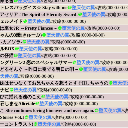
降る雪
＠
堕天使の翼
//攻略(0000-00-00)
レスパラダイス☆ Stay with me
＠
堕天使の翼
//攻略(0000-00-0
リア -The Spirit of Eternity Sword-
＠
堕天使の翼
//攻略(0000-
ェルメイド
＠
堕天使の翼
//攻略(0000-00-00)
巫女?R ～Pretty Fiancee～
＠
堕天使の翼
//攻略(0000-00-00)
ゃんの3乗(きゅーぶ)
＠
堕天使の翼
//攻略(0000-00-00)
 -カノソラ-
＠
堕天使の翼
//攻略(0000-00-00)
ルBOX
＠
堕天使の翼
//攻略(0000-00-00)
の仔猫
＠
堕天使の翼
//攻略(0000-00-00)
ングリーン2 恋のスペシャルサマー
＠
堕天使の翼
//攻略(0000-00
どるそんぐ ～昨日に奏でる明日の唄～
＠
堕天使の翼
//攻略(0000
天使の翼
//攻略(0000-00-00)
妹はせつなくてお兄ちゃんを想うとすぐHしちゃうの
＠
堕天使
ナビ
＠
堕天使の翼
//攻略(0000-00-00)
びに揺れる魂のこえ
＠
堕天使の翼
//攻略(0000-00-00)
しませAlicetale
＠
堕天使の翼
//攻略(0000-00-00)
he continues loving him over and over again.
＠
堕天使の翼
//
ories Vol.1
＠
堕天使の翼
//攻略(0000-00-00)
ーコントラスト!
＠
堕天使の翼
//攻略(0000-00-00)