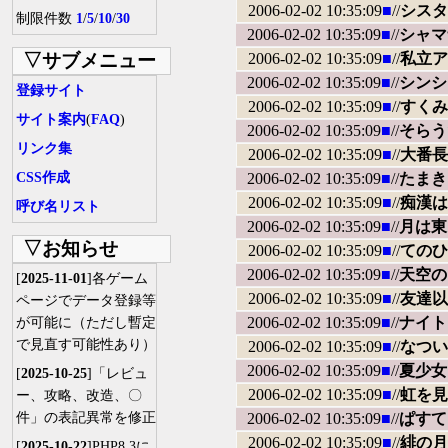
2006-02-02 10:35:09
■
//
シスタ
制限件数
1
/
5
/
10
/
30
2006-02-02 10:35:09
■
//
シャマ
▽サブメニュー
2006-02-02 10:35:09
■
//
私立ア
2006-02-02 10:35:09
■
//
シンシア 
登録サイト
2006-02-02 10:35:09
■
//
すくみ
サイト案内
(
FAQ
)
2006-02-02 10:35:09
■
//
そらう
リンク集
2006-02-02 10:35:09
■
//
大番長 B
CSS作成
2006-02-02 10:35:09
■
//
たまき
2006-02-02 10:35:09
■
//
痴漢は
呼び名リスト
2006-02-02 10:35:09
■
//
月は東に
▽お知らせ
2006-02-02 10:35:09
■
//
てのひ
2006-02-02 10:35:09
■
//
天空の
[
2025-11-01
]各ゲーム
2006-02-02 10:35:09
■
//
友達以
ページでデータ登録等
2006-02-02 10:35:09
■
//
ナイトウィ
が可能に（ただし暫定
で見直す可能性あり）
2006-02-02 10:35:09
■
//
なつい
2006-02-02 10:35:09
■
//
夏少女
[
2025-10-25
]「レビュ
2006-02-02 10:35:09
■
//
虹を見
ー、攻略、改造、〇
件」の表記異常を修正
2006-02-02 10:35:09
■
//
ぱすて
2006-02-02 10:35:09
■
//
緋の月
[
2025-10-22
]PHP8.3に