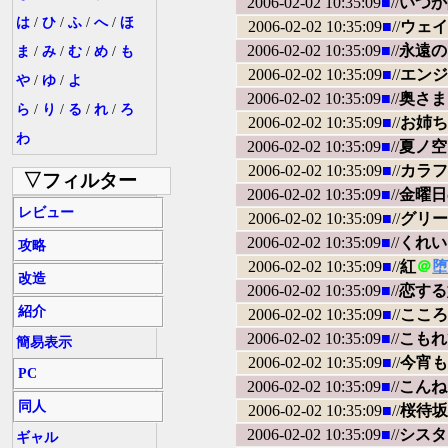
2006-02-02 10:35:09
■
//
いつか
は
/
ひ
/
ふ
/
へ
/
ほ
2006-02-02 10:35:09
■
//
ウェイト
2006-02-02 10:35:09
■
//
永遠のアセ
ま
/
み
/
む
/
め
/
も
2006-02-02 10:35:09
■
//
エンジ
や
/
ゆ
/
よ
2006-02-02 10:35:09
■
//
奥さまは
ら
/
り
/
る
/
れ
/
ろ
2006-02-02 10:35:09
■
//
お姉ち
わ
2006-02-02 10:35:09
■
//
夏ノ空
2006-02-02 10:35:09
■
//
カラフ
▽フィルター
2006-02-02 10:35:09
■
//
金曜日
レビュー
2006-02-02 10:35:09
■
//
グリー
2006-02-02 10:35:09
■
//
くれい
攻略
2006-02-02 10:35:09
■
//
紅
＠
堕
改造
2006-02-02 10:35:09
■
//
恋する
紹介
2006-02-02 10:35:09
■
//
こころ
2006-02-02 10:35:09
■
//
こもれ
簡易表示
2006-02-02 10:35:09
■
//
今宵も召
PC
2006-02-02 10:35:09
■
//
こんねこ S
同人
2006-02-02 10:35:09
■
//
桜待坂St
2006-02-02 10:35:09
■
//
シスタ
ギャル