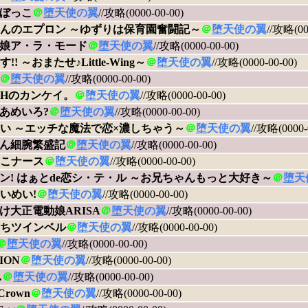
ぼっこ
＠
堕天使の翼
//攻略(0000-00-00)
んのエプロン ～ゆずりは保育園奮闘記～
＠
堕天使の翼
//攻略(00
娘ア・ラ・モード
＠
堕天使の翼
//攻略(0000-00-00)
!! ～おまたせ♪Little-Wing～
＠
堕天使の翼
//攻略(0000-00-00)
＠
堕天使の翼
//攻略(0000-00-00)
Hのカンケイ。
＠
堕天使の翼
//攻略(0000-00-00)
あめいろ?
＠
堕天使の翼
//攻略(0000-00-00)
い ～エッチな魔法で恋×濃しちゃう～
＠
堕天使の翼
//攻略(0000-
ん細腕繁盛記
＠
堕天使の翼
//攻略(0000-00-00)
こナース
＠
堕天使の翼
//攻略(0000-00-00)
ン! はぁとde恋シ・テ・ル ～お兄ちゃんもっと大好き～
＠
堕天
いめい!
＠
堕天使の翼
//攻略(0000-00-00)
け大正電動娘ARISA
＠
堕天使の翼
//攻略(0000-00-00)
ちツインベル
＠
堕天使の翼
//攻略(0000-00-00)
＠
堕天使の翼
//攻略(0000-00-00)
ION
＠
堕天使の翼
//攻略(0000-00-00)
…
＠
堕天使の翼
//攻略(0000-00-00)
 Crown
＠
堕天使の翼
//攻略(0000-00-00)