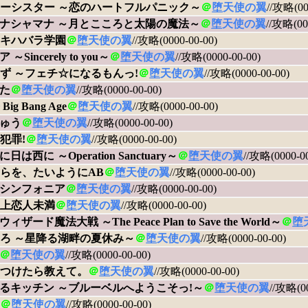
ーシスター ～恋のハートフルパニック～
＠
堕天使の翼
//攻略(00
ナシャマナ ～月とこころと太陽の魔法～
＠
堕天使の翼
//攻略(00
キハバラ学園
＠
堕天使の翼
//攻略(0000-00-00)
～Sincerely to you～
＠
堕天使の翼
//攻略(0000-00-00)
ず ～フェチ☆になるもんっ!
＠
堕天使の翼
//攻略(0000-00-00)
た
＠
堕天使の翼
//攻略(0000-00-00)
ig Bang Age
＠
堕天使の翼
//攻略(0000-00-00)
ゅう
＠
堕天使の翼
//攻略(0000-00-00)
犯罪!
＠
堕天使の翼
//攻略(0000-00-00)
日は西に ～Operation Sanctuary～
＠
堕天使の翼
//攻略(0000-00
らを、たいようにAB
＠
堕天使の翼
//攻略(0000-00-00)
シンフォニア
＠
堕天使の翼
//攻略(0000-00-00)
上恋人未満
＠
堕天使の翼
//攻略(0000-00-00)
ザード魔法大戦 ～The Peace Plan to Save the World～
＠
堕
ろ ～星降る湖畔の夏休み～
＠
堕天使の翼
//攻略(0000-00-00)
＠
堕天使の翼
//攻略(0000-00-00)
つけたら教えて。
＠
堕天使の翼
//攻略(0000-00-00)
るキッチン ～ブルーベルへようこそっ!～
＠
堕天使の翼
//攻略(00
＠
堕天使の翼
//攻略(0000-00-00)