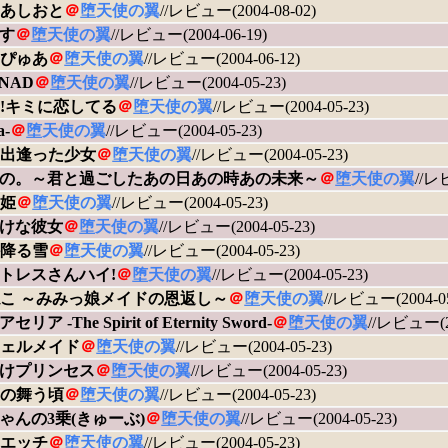
あしおと
＠
堕天使の翼
//レビュー(2004-08-02)
す
＠
堕天使の翼
//レビュー(2004-06-19)
ぴゅあ
＠
堕天使の翼
//レビュー(2004-06-12)
NAD
＠
堕天使の翼
//レビュー(2004-05-23)
te!キミに恋してる
＠
堕天使の翼
//レビュー(2004-05-23)
a-
＠
堕天使の翼
//レビュー(2004-05-23)
出逢った少女
＠
堕天使の翼
//レビュー(2004-05-23)
の。～君と過ごしたあの日あの時あの未来～
＠
堕天使の翼
//レ
姫
＠
堕天使の翼
//レビュー(2004-05-23)
けな彼女
＠
堕天使の翼
//レビュー(2004-05-23)
降る雪
＠
堕天使の翼
//レビュー(2004-05-23)
トレスさんハイ!
＠
堕天使の翼
//レビュー(2004-05-23)
こ ～みみっ娘メイドの恩返し～
＠
堕天使の翼
//レビュー(2004-05
リア -The Spirit of Eternity Sword-
＠
堕天使の翼
//レビュー(20
ェルメイド
＠
堕天使の翼
//レビュー(2004-05-23)
けプリンセス
＠
堕天使の翼
//レビュー(2004-05-23)
の舞う頃
＠
堕天使の翼
//レビュー(2004-05-23)
ゃんの3乗(きゅーぶ)
＠
堕天使の翼
//レビュー(2004-05-23)
エッチ
＠
堕天使の翼
//レビュー(2004-05-23)