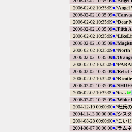
2006-02-02 10:35:09
■
//
Angel 
2006-02-02 10:35:09
■
//
Ange
2006-02-02 10:35:09
■
//
Canv
2006-02-02 10:35:09
■
//
Dear M
2006-02-02 10:35:09
■
//
Fifth A
2006-02-02 10:35:09
■
//
Like
2006-02-02 10:35:09
■
//
Magist
2006-02-02 10:35:09
■
//
North
2006-02-02 10:35:09
■
//
Oran
2006-02-02 10:35:09
■
//
PARA
2006-02-02 10:35:09
■
//
Reli
2006-02-02 10:35:09
■
//
Rico
2006-02-02 10:35:09
■
//
SHUF
2006-02-02 10:35:09
■
//
to…
＠
2006-02-02 10:35:09
■
//
White 
2004-12-19 00:00:00
■
//
杜氏の
2004-11-13 00:00:00
■
//
シスタ
2004-08-28 00:00:00
■
//
こいじ
2004-08-07 00:00:00
■
//
ラムネ