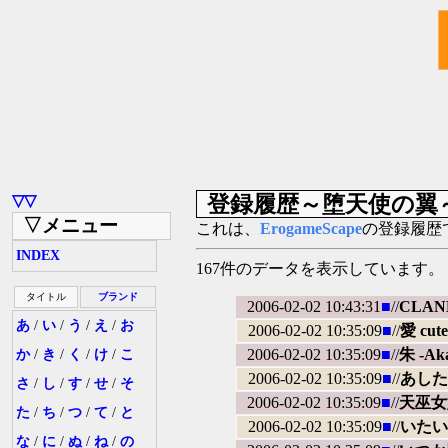
登録履歴～堕天使の翼
▽▽
▽メニュー
これは、
ErogameScape
の登録履歴で
INDEX
167件のデータを表示しています。
タイトル
ブランド
2006-02-02 10:43:31
■
//
CLAN
あ
/
い
/
う
/
え
/
お
2006-02-02 10:35:09
■
//
愛 cu
2006-02-02 10:35:09
■
//
朱 -Ak
か
/
き
/
く
/
け
/
こ
2006-02-02 10:35:09
■
//
あした
さ
/
し
/
す
/
せ
/
そ
2006-02-02 10:35:09
■
//
天巫女
た
/
ち
/
つ
/
て
/
と
2006-02-02 10:35:09
■
//
いたい
な
/
に
/
ぬ
/
ね
/
の