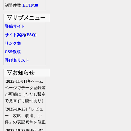
制限件数
1
/
5
/
10
/
30
▽サブメニュー
登録サイト
サイト案内
(
FAQ
)
リンク集
CSS作成
呼び名リスト
▽お知らせ
[
2025-11-01
]各ゲーム
ページでデータ登録等
が可能に（ただし暫定
で見直す可能性あり）
[
2025-10-25
]「レビュ
ー、攻略、改造、〇
件」の表記異常を修正
[
2025-10-22
]PHP8.3に