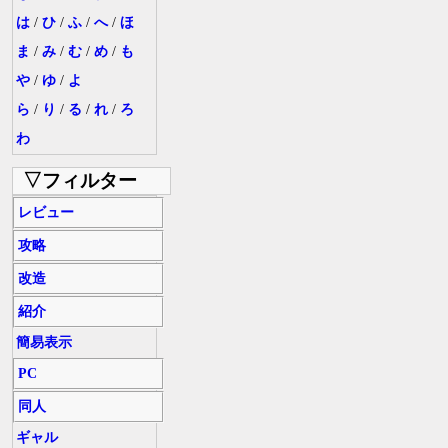
は
/
ひ
/
ふ
/
へ
/
ほ
ま
/
み
/
む
/
め
/
も
や
/
ゆ
/
よ
ら
/
り
/
る
/
れ
/
ろ
わ
▽フィルター
レビュー
攻略
改造
紹介
簡易表示
PC
同人
ギャル