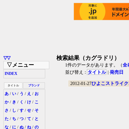
検索結果（カグラドリ）
▽▽
▽メニュー
1件のデータがあります。（
全
並び替え :
タイトル
|
発売日
INDEX
2012-01-27
ひよこストライク
タイトル
ブランド
あ
/
い
/
う
/
え
/
お
か
/
き
/
く
/
け
/
こ
さ
/
し
/
す
/
せ
/
そ
た
/
ち
/
つ
/
て
/
と
な
/
に
/
ぬ
/
ね
/
の