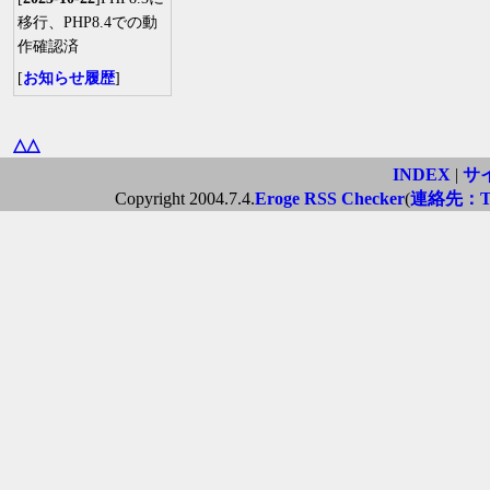
移行、PHP8.4での動
作確認済
[
お知らせ履歴
]
△△
INDEX
|
サ
Copyright 2004.7.4.
Eroge RSS Checker
(
連絡先：Twi