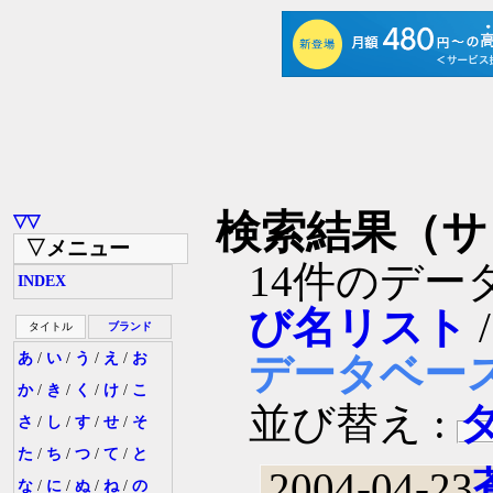
検索結果（サ
▽▽
▽メニュー
14件のデー
INDEX
び名リスト
タイトル
ブランド
あ
/
い
/
う
/
え
/
お
データベー
か
/
き
/
く
/
け
/
こ
並び替え :
さ
/
し
/
す
/
せ
/
そ
た
/
ち
/
つ
/
て
/
と
2004-04-23
な
/
に
/
ぬ
/
ね
/
の