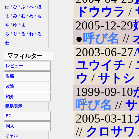
は
/
ひ
/
ふ
/
へ
/
ほ
ドウウラ
/
ま
/
み
/
む
/
め
/
も
2005-12-29
や
/
ゆ
/
よ
ら
/
り
/
る
/
れ
/
ろ
●
呼び名
//
わ
2003-06-27
▽フィルター
ユウイチ
/
レビュー
ウ
/
サトシ
攻略
改造
1999-09-10
紹介
呼び名
//
サ
簡易表示
2005-03-11
PC
同人
//
クロサワ
ギャル