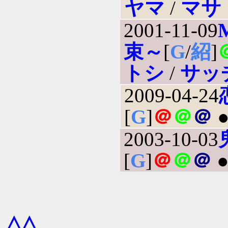
ヤマ
/
マサ
2001-11-09
束～
[
G
/
紹
]
トシ
/
サッ
2009-04-24
[
G
]
＠
＠
＠
2003-10-03
[
G
]
＠
＠
＠
△△