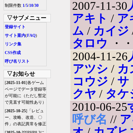
2007-11-30
制限件数
1
/
5
/
10
/
30
アキト
/
ア
▽サブメニュー
ム
/
カイジ
登録サイト
サイト案内
(
FAQ
)
タロウ
・・
リンク集
2004-11-26
CSS作成
呼び名リスト
アツシ
/
カ
▽お知らせ
コウジ
/
サ
[
2025-11-01
]各ゲーム
ページでデータ登録等
クヤ
/
タケ
が可能に（ただし暫定
で見直す可能性あり）
2010-06-25
[
2025-10-25
]「レビュ
呼び名
//
ア
ー、攻略、改造、〇
件」の表記異常を修正
オ
/
カズヒ
[
2025-10-22
]PHP8.3に