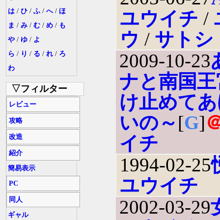
は
/
ひ
/
ふ
/
へ
/
ほ
ユウイチ
/
ま
/
み
/
む
/
め
/
も
ウ
/
サトシ
や
/
ゆ
/
よ
ら
/
り
/
る
/
れ
/
ろ
2009-10-23
わ
ナと南国王
▽フィルター
け止めてあ
レビュー
いの～
[
G
]
攻略
イチ
改造
紹介
1994-02-25
簡易表示
ユウイチ
PC
同人
2002-03-29
ギャル