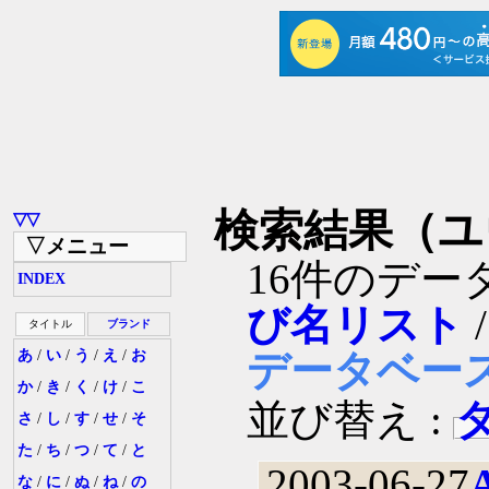
検索結果（ユ
▽▽
▽メニュー
16件のデー
INDEX
び名リスト
タイトル
ブランド
あ
/
い
/
う
/
え
/
お
データベー
か
/
き
/
く
/
け
/
こ
並び替え :
さ
/
し
/
す
/
せ
/
そ
た
/
ち
/
つ
/
て
/
と
2003-06-27
な
/
に
/
ぬ
/
ね
/
の