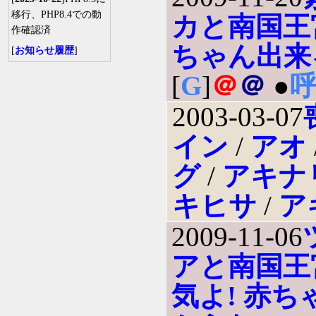
移行、PHP8.4での動
カと南国王
作確認済
ちゃん出来
[
お知らせ履歴
]
[
G
]
＠
＠
●
2003-03-07
イン
/
アオ
グ
/
アキナ
キヒサ
/
ア
2009-11-06
アと南国王
気よ! 赤