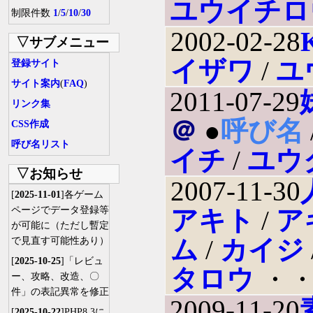
ユウイチロ
制限件数
1
/
5
/
10
/
30
2002-02-28
▽サブメニュー
イザワ
/
ユ
登録サイト
サイト案内
(
FAQ
)
2011-07-29
リンク集
＠
●
呼び名
CSS作成
呼び名リスト
イチ
/
ユウ
▽お知らせ
2007-11-30
[
2025-11-01
]各ゲーム
ページでデータ登録等
アキト
/
ア
が可能に（ただし暫定
ム
/
カイジ
で見直す可能性あり）
[
2025-10-25
]「レビュ
タロウ
・
ー、攻略、改造、〇
件」の表記異常を修正
2009-11-20
[
2025-10-22
]PHP8.3に