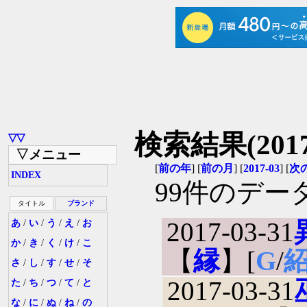
検索結果(2017
▽▽
▽メニュー
[
前の年
] [
前の月
] [
2017-03
] [
次
INDEX
99件のデー
タイトル
ブランド
2017-03-31
あ
/
い
/
う
/
え
/
お
か
/
き
/
く
/
け
/
こ
【
縁
】[
G
/
さ
/
し
/
す
/
せ
/
そ
2017-03-31
た
/
ち
/
つ
/
て
/
と
な
/
に
/
ぬ
/
ね
/
の