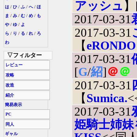
アッシュ
】
は
/
ひ
/
ふ
/
へ
/
ほ
2017-03-31
ま
/
み
/
む
/
め
/
も
や
/
ゆ
/
よ
2017-03-31
ら
/
り
/
る
/
れ
/
ろ
【
eRONDO
わ
▽フィルター
2017-03-31
レビュー
[
G
/
紹
]
＠
＠
攻略
2017-03-31
改造
【
Sumica.
紹介
簡易表示
2017-03-31
PC
姫騎士姉妹
同人
ギャル