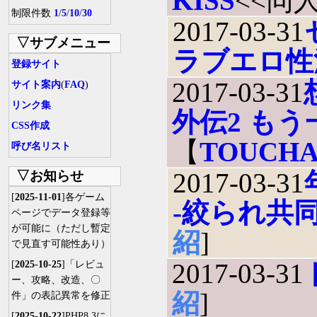
KISS
<<同
制限件数
1
/
5
/
10
/
30
2017-03-31
▽サブメニュー
ラブエロ性
登録サイト
2017-03-31
サイト案内
(
FAQ
)
リンク集
外伝2 も
CSS作成
【
TOUCHA
呼び名リスト
2017-03-31
▽お知らせ
[
2025-11-01
]各ゲーム
-絞られ共同
ページでデータ登録等
が可能に（ただし暫定
紹
]
で見直す可能性あり）
2017-03-31
[
2025-10-25
]「レビュ
ー、攻略、改造、〇
紹
]
件」の表記異常を修正
[
2025-10-22
]PHP8.3に