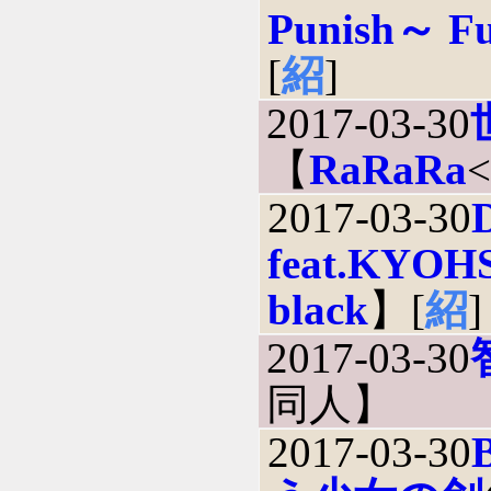
Punish～ Fu
[
紹
]
2017-03-30
【
RaRaRa
2017-03-30
feat.KYOHS
black
】[
紹
]
2017-03-30
同人】
2017-03-30