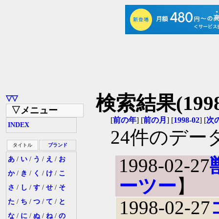
検索結果(1998
▽▽
▽メニュー
[
前の年
] [
前の月
] [
1998-02
] [
次
INDEX
24件のデー
タイトル
ブランド
1998-02-27
あ
/
い
/
う
/
え
/
お
か
/
き
/
く
/
け
/
こ
ーツー
】
さ
/
し
/
す
/
せ
/
そ
1998-02-27
た
/
ち
/
つ
/
て
/
と
な
/
に
/
ぬ
/
ね
/
の