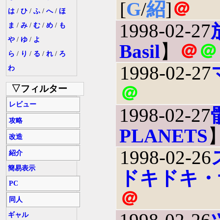
[
G
/
紹
]
＠
は
/
ひ
/
ふ
/
へ
/
ほ
1998-02-27
ま
/
み
/
む
/
め
/
も
や
/
ゆ
/
よ
Basil
】
＠
＠
ら
/
り
/
る
/
れ
/
ろ
1998-02-27
わ
＠
▽フィルター
レビュー
1998-02-27
攻略
PLANETS
改造
1998-02-26
紹介
簡易表示
ドキドキ・
PC
＠
同人
ギャル