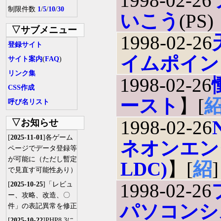
1998-02-26
制限件数
1
/
5
/
10
/
30
いこう
(PS
▽サブメニュー
1998-02-26
登録サイト
イムポイン
サイト案内
(
FAQ
)
リンク集
1998-02-26
CSS作成
ースト
】[
呼び名リスト
1998-02-26
▽お知らせ
[
2025-11-01
]各ゲーム
ネオンエン
ページでデータ登録等
が可能に（ただし暫定
LDC)
】[
紹
]
で見直す可能性あり）
1998-02-26
[
2025-10-25
]「レビュ
ー、攻略、改造、〇
パソコンシ
件」の表記異常を修正
[
2025-10-22
]PHP8.3に